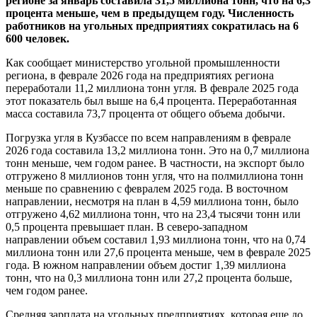
регионе за январь составила 31,5 миллиона тонн, что на 6,3
процента меньше, чем в предыдущем году. Численность
работников на угольных предприятиях сократилась на 6
600 человек.
Как сообщает министерство угольной промышленности
региона, в феврале 2026 года на предприятиях региона
переработали 11,2 миллиона тонн угля. В феврале 2025 года
этот показатель был выше на 6,4 процента. Переработанная
масса составила 73,7 процента от общего объема добычи.
Погрузка угля в Кузбассе по всем направлениям в феврале
2026 года составила 13,2 миллиона тонн. Это на 0,7 миллиона
тонн меньше, чем годом ранее. В частности, на экспорт было
отгружено 8 миллионов тонн угля, что на полмиллиона тонн
меньше по сравнению с февралем 2025 года. В восточном
направлении, несмотря на план в 4,59 миллиона тонн, было
отгружено 4,62 миллиона тонн, что на 23,4 тысячи тонн или
0,5 процента превышает план. В северо-западном
направлении объем составил 1,93 миллиона тонн, что на 0,74
миллиона тонн или 27,6 процента меньше, чем в феврале 2025
года. В южном направлении объем достиг 1,39 миллиона
тонн, что на 0,3 миллиона тонн или 27,2 процента больше,
чем годом ранее.
Средняя зарплата на угольных предприятиях, которая еще до