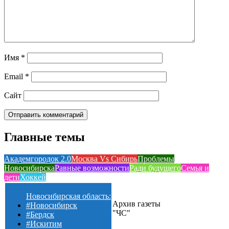
Имя
*
Email
*
Сайт
Главные темы
Академгородок 2.0
Москва Vs Сибирь
Проблемы
Новосибирска
Равные возможности
Ради будущего
Семья и
дети
Хоккей
Новосибирская область:
Архив газеты
#Новосибирск
"ЧС"
#Бердск
#Искитим