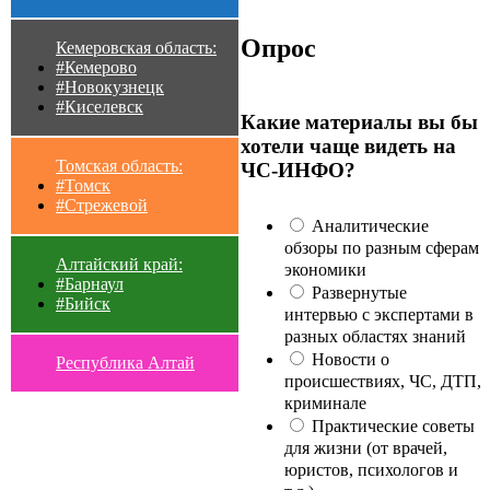
Опрос
Кемеровская область:
#Кемерово
#Новокузнецк
#Киселевск
Какие материалы вы бы
хотели чаще видеть на
Томская область:
ЧС-ИНФО?
#Томск
#Стрежевой
Аналитические
обзоры по разным сферам
Алтайский край:
экономики
#Барнаул
Развернутые
#Бийск
интервью с экспертами в
разных областях знаний
Новости о
Республика Алтай
происшествиях, ЧС, ДТП,
криминале
Практические советы
для жизни (от врачей,
юристов, психологов и