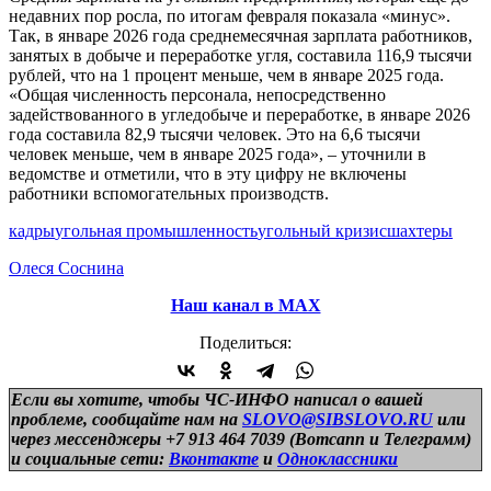
недавних пор росла, по итогам февраля показала «минус».
Так, в январе 2026 года среднемесячная зарплата работников,
занятых в добыче и переработке угля, составила 116,9 тысячи
рублей, что на 1 процент меньше, чем в январе 2025 года.
«Общая численность персонала, непосредственно
задействованного в угледобыче и переработке, в январе 2026
года составила 82,9 тысячи человек. Это на 6,6 тысячи
человек меньше, чем в январе 2025 года»,
–
уточнили в
ведомстве и отметили, что в эту цифру не включены
работники вспомогательных производств.
кадры
угольная промышленность
угольный кризис
шахтеры
Олеся Соснина
Наш канал в МАХ
Поделиться:
Если вы хотите, чтобы ЧС-ИНФО написал о вашей
проблеме, сообщайте нам на
SLOVO@SIBSLOVO.RU
или
через мессенджеры +7 913 464 7039 (Вотсапп и Телеграмм)
и
социальные сети:
Вконтакте
и
Одноклассники