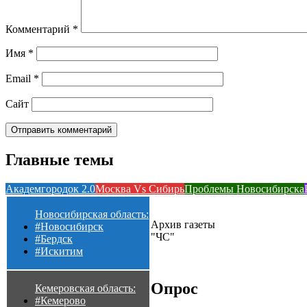
Комментарий
*
Имя
*
Email
*
Сайт
Главные темы
Академгородок 2.0
Москва Vs Сибирь
Проблемы Новосибирска
Новосибирская область:
Архив газеты
#Новосибирск
"ЧС"
#Бердск
#Искитим
Опрос
Кемеровская область:
#Кемерово