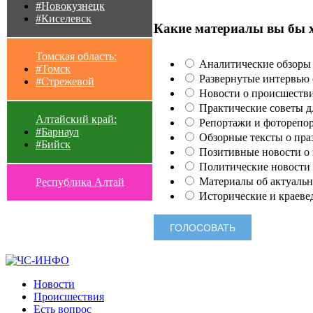
#Новокузнецк
#Киселевск
Какие материалы вы бы 
Томская область:
Аналитические обзоры 
#Томск
Развернутые интервью с
#Стрежевой
Новости о происшестви
Практические советы для
Алтайский край:
Репортажи и фоторепор
#Барнаул
Обзорные тексты о праз
#Бийск
Позитивные новости о п
Политические новости 
Материалы об актуальн
Республика Алтай
Исторические и краеве
Новости
Происшествия
Есть вопрос