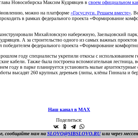
 глава Новосибирска Максим Кудрявцев в
своем официальном к
 обновлению, можно на платформе
«Госуслуги. Решаем вместе»
. В
ет проходить в рамках федерального проекта «Формирование ком
еконструировали Михайловскую набережную, Заельцовский парк
удрявцев. А за строительство одного из самых важных проектов
ал победителем федерального проекта «Формирование комфортно
прошлом году специалисты укрепили откосы с использованием г
кие кабели. Также была построена вспомогательная лестница, 
нем году в парке планируется установить малые архитектурные
работы высадят 260 крупных деревьев (липы, клёны Гиннала и бе
Наш канал в МАХ
Поделиться:
е, сообщайте нам на
SLOVO@SIBSLOVO.RU
или через мессе