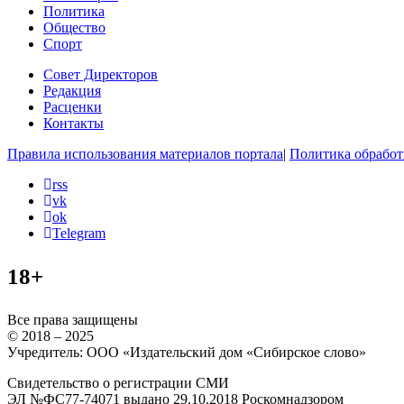
Политика
Общество
Спорт
Совет Директоров
Редакция
Расценки
Контакты
Правила использования материалов портала
|
Политика обработ
rss
vk
ok
Telegram
18+
Все права защищены
© 2018 – 2025
Учредитель: ООО «Издательский дом «Сибирское слово»
Свидетельство о регистрации СМИ
ЭЛ №ФС77-74071 выдано 29.10.2018 Роскомнадзором