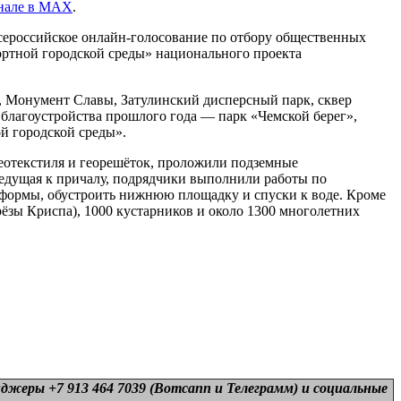
анале в МАХ
.
сероссийское онлайн-голосование по отбору общественных
фортной городской среды» национального проекта
, Монумент Славы, Затулинский дисперсный парк, сквер
 благоустройства прошлого года — парк «Чемской берег»,
й городской среды».
еотекстиля и георешёток, проложили подземные
ведущая к причалу, подрядчики выполнили работы по
 формы, обустроить нижнюю площадку и спуски к воде. Кроме
рёзы Криспа), 1000 кустарников и около 1300 многолетних
нджеры +7 913 464 7039 (Вотсапп и Телеграмм) и
социальные