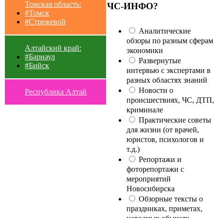
Томская область:
ЧС-ИНФО?
#Томск
#Стрежевой
Аналитические
обзоры по разным сферам
Алтайский край:
экономики
#Барнаул
Развернутые
#Бийск
интервью с экспертами в
разных областях знаний
Новости о
Республика Алтай
происшествиях, ЧС, ДТП,
криминале
Практические советы
для жизни (от врачей,
юристов, психологов и
т.д.)
Репортажи и
фоторепортажи с
мероприятий
Новосибирска
Обзорные тексты о
праздниках, приметах,