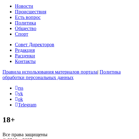
Новости
Происшествия
Есть вопрос
Политика
Общество
Спорт
Совет Директоров
Редакция
Расценки
Контакты
Правила использования материалов портала
|
Политика
обработки персональных данных
rss
vk
ok
Telegram
18+
Все права защищены