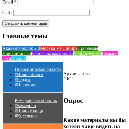
Email
*
Сайт
Главные темы
Академгородок 2.0
Москва Vs Сибирь
Проблемы
Новосибирска
Равные возможности
Ради будущего
Семья и
дети
Хоккей
Новосибирская область:
Архив газеты
#Новосибирск
"ЧС"
#Бердск
#Искитим
Опрос
Кемеровская область:
#Кемерово
#Новокузнецк
#Киселевск
Какие материалы вы бы
хотели чаще видеть на