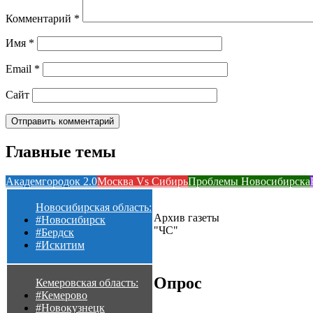
Комментарий
*
Имя
*
Email
*
Сайт
Главные темы
Академгородок 2.0
Москва Vs Сибирь
Проблемы Новосибирска
Новосибирская область:
Архив газеты
#Новосибирск
"ЧС"
#Бердск
#Искитим
Опрос
Кемеровская область:
#Кемерово
#Новокузнецк