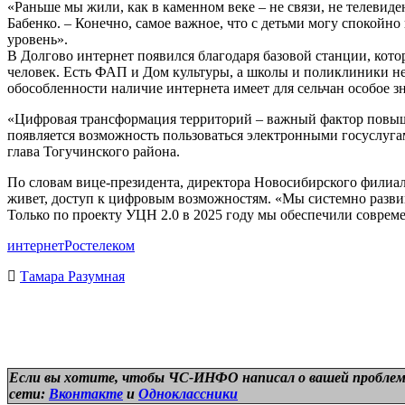
«Раньше мы жили, как в каменном веке – не связи, не телевид
Бабенко. – Конечно, самое важное, что с детьми могу спокойно
уровень».
В Долгово интернет появился благодаря базовой станции, кото
человек. Есть ФАП и Дом культуры, а школы и поликлиники нет –
обособленности наличие интернета имеет для сельчан особое з
«Цифровая трансформация территорий – важный фактор повыше
появляется возможность пользоваться электронными госуслугам
глава Тогучинского района.
По словам вице-президента, директора Новосибирского филиала
живет, доступ к цифровым возможностям. «Мы системно разви
Только по проекту УЦН 2.0 в 2025 году мы обеспечили соврем
интернет
Ростелеком
Тамара Разумная
Если вы хотите, чтобы ЧС-ИНФО написал о вашей проблем
сети:
Вконтакте
и
Одноклассники