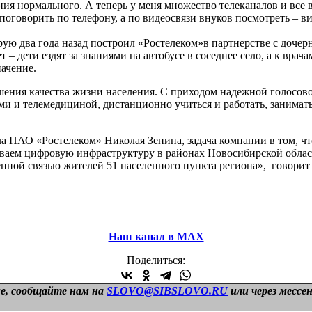
ения нормального. А теперь у меня множество телеканалов и все
 поговорить по телефону, а по видеосвязи внуков посмотреть – в
рую два года назад построил «Ростелеком»в партнерстве с дочер
 дети ездят за знаниями на автобусе в соседнее село, а к врача
начение.
ния качества жизни населения. С приходом надежной голосово
и и телемедициной, дистанционно учиться и работать, занимать
 ПАО «Ростелеком» Николая Зенина, задача компании в том, что
ваем цифровую инфраструктуру в районах Новосибирской област
енной связью жителей 51 населенного пункта региона», говорит
Наш канал в МАХ
Поделиться:
е, сообщайте нам на
SLOVO@SIBSLOVO.RU
или через мессе