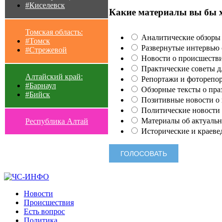
#Киселевск
Какие материалы вы бы 
Томская область:
Аналитические обзоры 
#Томск
Развернутые интервью с
#Стрежевой
Новости о происшестви
Практические советы для
Алтайский край:
Репортажи и фоторепор
#Барнаул
Обзорные тексты о праз
#Бийск
Позитивные новости о п
Политические новости 
Материалы об актуальн
Республика Алтай
Исторические и краеве
Новости
Происшествия
Есть вопрос
Политика