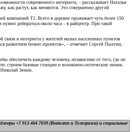
 возможности современного интернета, – рассказывает Наталья
ижу, как растут, как меняются. Это совершенно другой
ней компанией Т2. Всего в деревне проживает чуть более 150
м нужно добираться около часа – в райцентр. При такой
й связи и интернета у жителей малых населенных пунктов
ся развитием бизнес-проектов», – отмечает Сергей Пыхтин,
бы обеспечить каждому человеку, независимо от того, где он
и: строим базовые станции и волоконно-оптические линии.
 Николай Зенин.
нджеры +7 913 464 7039 (Вотсапп и Телеграмм) и
социальные