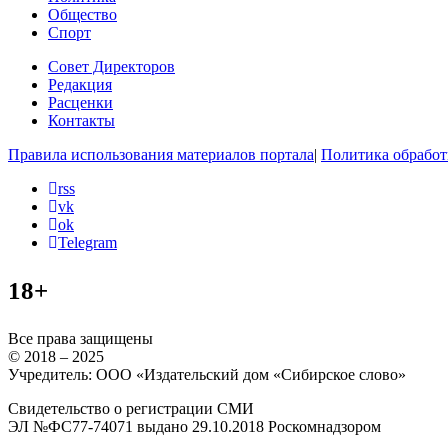
Общество
Спорт
Совет Директоров
Редакция
Расценки
Контакты
Правила использования материалов портала
|
Политика обработ
rss
vk
ok
Telegram
18+
Все права защищены
© 2018 – 2025
Учредитель: ООО «Издательский дом «Сибирское слово»
Свидетельство о регистрации СМИ
ЭЛ №ФС77-74071 выдано 29.10.2018 Роскомнадзором