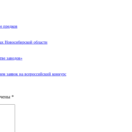
е предков
ках Новосибирской области
тве заводов»
ем заявок на всероссийский конкурс
ечены
*