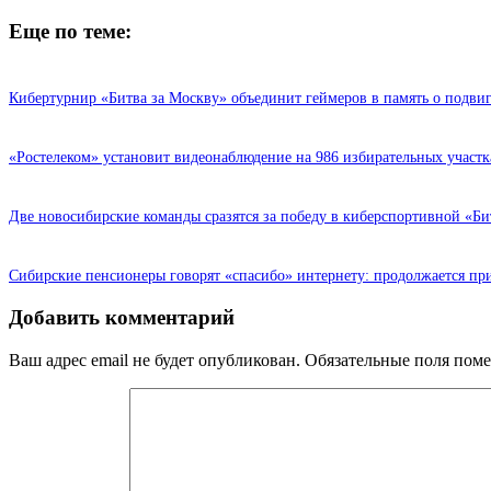
Еще по теме:
Кибертурнир «Битва за Москву» объединит геймеров в память о подвиг
«Ростелеком» установит видеонаблюдение на 986 избирательных участ
Две новосибирские команды сразятся за победу в киберспортивной «Би
Сибирские пенсионеры говорят «спасибо» интернету: продолжается при
Добавить комментарий
Ваш адрес email не будет опубликован.
Обязательные поля пом