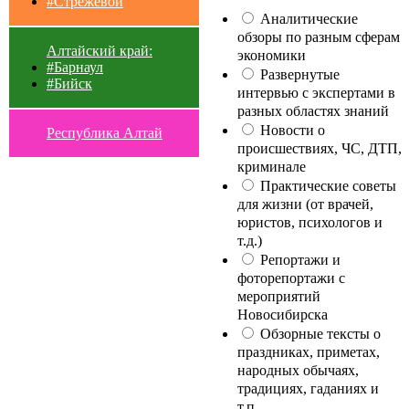
#Стрежевой
Аналитические
обзоры по разным сферам
Алтайский край:
экономики
#Барнаул
Развернутые
#Бийск
интервью с экспертами в
разных областях знаний
Новости о
Республика Алтай
происшествиях, ЧС, ДТП,
криминале
Практические советы
для жизни (от врачей,
юристов, психологов и
т.д.)
Репортажи и
фоторепортажи с
мероприятий
Новосибирска
Обзорные тексты о
праздниках, приметах,
народных обычаях,
традициях, гаданиях и
т.п.