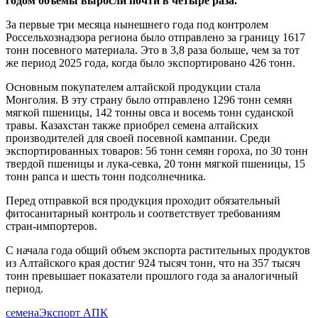
годом объемы выросли почти в четыре раза.
За первые три месяца нынешнего года под контролем
Россельхознадзора региона было отправлено за границу 1617
тонн посевного материала. Это в 3,8 раза больше, чем за тот
же период 2025 года, когда было экспортировано 426 тонн.
Основным покупателем алтайской продукции стала
Монголия. В эту страну было отправлено 1296 тонн семян
мягкой пшеницы, 142 тонны овса и восемь тонн суданской
травы. Казахстан также приобрел семена алтайских
производителей для своей посевной кампании. Среди
экспортированных товаров: 56 тонн семян гороха, по 30 тонн
твердой пшеницы и лука-севка, 20 тонн мягкой пшеницы, 15
тонн рапса и шесть тонн подсолнечника.
Перед отправкой вся продукция проходит обязательный
фитосанитарный контроль и соответствует требованиям
стран-импортеров.
С начала года общий объем экспорта растительных продуктов
из Алтайского края достиг 924 тысяч тонн, что на 357 тысяч
тонн превышает показатели прошлого года за аналогичный
период.
семена
Экспорт АПК