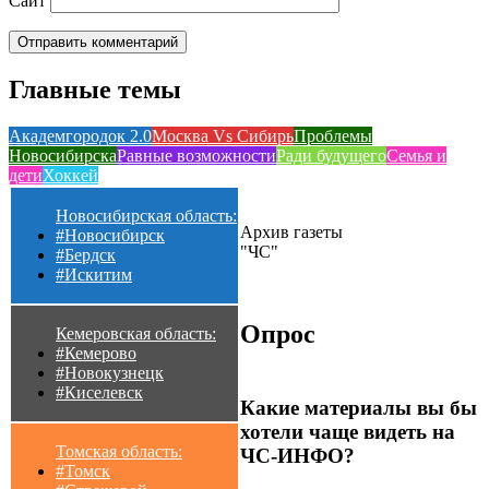
Сайт
Главные темы
Академгородок 2.0
Москва Vs Сибирь
Проблемы
Новосибирска
Равные возможности
Ради будущего
Семья и
дети
Хоккей
Новосибирская область:
Архив газеты
#Новосибирск
"ЧС"
#Бердск
#Искитим
Опрос
Кемеровская область:
#Кемерово
#Новокузнецк
#Киселевск
Какие материалы вы бы
хотели чаще видеть на
Томская область:
ЧС-ИНФО?
#Томск