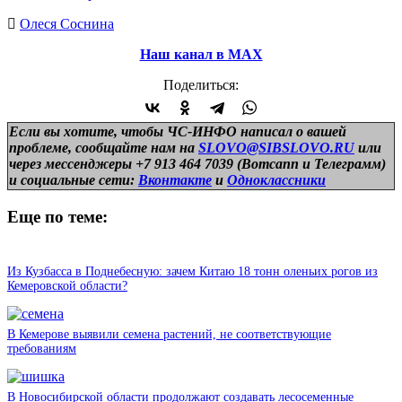
Олеся Соснина
Наш канал в МАХ
Поделиться:
Если вы хотите, чтобы ЧС-ИНФО написал о вашей
проблеме, сообщайте нам на
SLOVO@SIBSLOVO.RU
или
через мессенджеры +7 913 464 7039 (Вотсапп и Телеграмм)
и
социальные сети:
Вконтакте
и
Одноклассники
Еще по теме:
Из Кузбасса в Поднебесную: зачем Китаю 18 тонн оленьих рогов из
Кемеровской области?
В Кемерове выявили семена растений, не соответствующие
требованиям
В Новосибирской области продолжают создавать лесосеменные