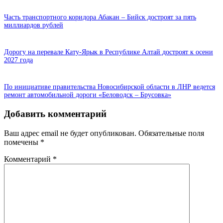
Часть транспортного коридора Абакан – Бийск достроят за пять
миллиардов рублей
Дорогу на перевале Кату-Ярык в Республике Алтай достроят к осени
2027 года
По инициативе правительства Новосибирской области в ЛНР ведется
ремонт автомобильной дороги «Беловодск – Брусовка»
Добавить комментарий
Ваш адрес email не будет опубликован.
Обязательные поля
помечены
*
Комментарий
*