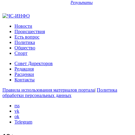
Результаты
Новости
Происшествия
Есть вопрос
Политика
Общество
Спорт
Совет Директоров
Редакция
Расценки
Контакты
Правила использования материалов портала
|
Политика
обработки персональных данных
rss
vk
ok
Telegram