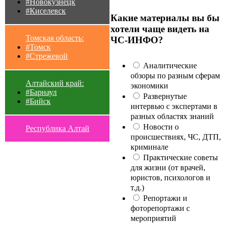
#Новокузнецк
#Киселевск
Какие материалы вы бы
хотели чаще видеть на
Томская область:
ЧС-ИНФО?
#Томск
#Стрежевой
Аналитические
обзоры по разным сферам
Алтайский край:
экономики
#Барнаул
Развернутые
#Бийск
интервью с экспертами в
разных областях знаний
Новости о
Республика Алтай
происшествиях, ЧС, ДТП,
криминале
Практические советы
для жизни (от врачей,
юристов, психологов и
т.д.)
Репортажи и
фоторепортажи с
мероприятий