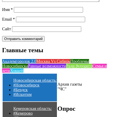
Имя
*
Email
*
Сайт
Главные темы
Академгородок 2.0
Москва Vs Сибирь
Проблемы
Новосибирска
Равные возможности
Ради будущего
Семья и
дети
Хоккей
Новосибирская область:
Архив газеты
#Новосибирск
"ЧС"
#Бердск
#Искитим
Опрос
Кемеровская область:
#Кемерово