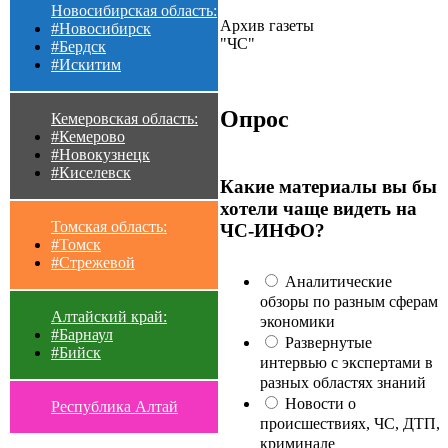
Новосибирская область:
Архив газеты
#Новосибирск
"ЧС"
#Бердск
#Искитим
Опрос
Кемеровская область:
#Кемерово
#Новокузнецк
#Киселевск
Какие материалы вы бы
хотели чаще видеть на
Томская область:
ЧС-ИНФО?
#Томск
#Стрежевой
Аналитические
обзоры по разным сферам
Алтайский край:
экономики
#Барнаул
Развернутые
#Бийск
интервью с экспертами в
разных областях знаний
Новости о
Республика Алтай
происшествиях, ЧС, ДТП,
криминале