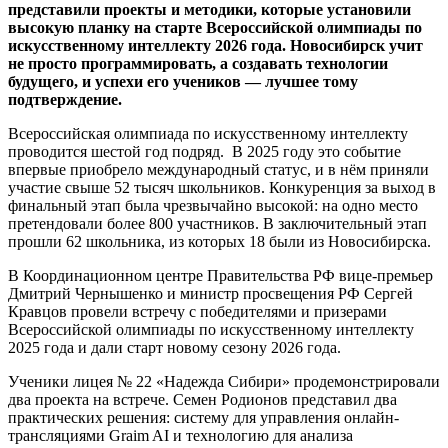
представили проекты и методики, которые установили
высокую планку на старте Всероссийской олимпиады по
искусственному интеллекту 2026 года. Новосибирск учит
не просто программировать, а создавать технологии
будущего, и успехи его учеников — лучшее тому
подтверждение.
Всероссийская олимпиада по искусственному интеллекту
проводится шестой год подряд. В 2025 году это событие
впервые приобрело международный статус, и в нём приняли
участие свыше 52 тысяч школьников. Конкуренция за выход в
финальный этап была чрезвычайно высокой: на одно место
претендовали более 800 участников. В заключительный этап
прошли 62 школьника, из которых 18 были из Новосибирска.
В Координационном центре Правительства РФ вице-премьер
Дмитрий Чернышенко и министр просвещения РФ Сергей
Кравцов провели встречу с победителями и призерами
Всероссийской олимпиады по искусственному интеллекту
2025 года и дали старт новому сезону 2026 года.
Ученики лицея № 22 «Надежда Сибири» продемонстрировали
два проекта на встрече. Семен Родионов представил два
практических решения: систему для управления онлайн-
трансляциями Graim AI и технологию для анализа