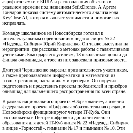
аэрофотосъемки с БПЛА и распознавания объектов в
реальном времени под названием SefixDrones. А Артем
Гончаров показал систему автоматического анализа кода
KeyClose AI, которая выявляет уязвимости и помогает их
исправлять.
Команду школьников из Новосибирска готовил к
интеллектуальным соревнованиям педагог лицея № 22
«Надежда Сибири» Юрий Кириленко. Он также выступил на
мероприятии, где рассказал о методах работы с талантливыми
учениками. Благодаря его усилиям, 18 школьников дошли до
финала олимпиады, а трое из них завоевали призовые места.
Дмитрий Чернышенко выразил признательность участникам,
а также преподавателям информатики и математики из
разных регионов, наставникам и тренерам. Он поручил
подготовить и представить проекты победителей и призёров
олимпиад для дальнейшего распространения по всей стране.
В рамках национального проекта «Образование», а именно
федерального проекта «Цифровая образовательная среда», в
Новосибирске функционируют четыре IT-Куба. Они
расположены в Центре цифрового дополнительного
образования для детей IT-Куб лицея № 22 «Надежда Сибири»,
в лицее «Горностай», гимназии № 17 и гимназии № 10. Эти