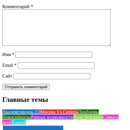
Комментарий
*
Имя
*
Email
*
Сайт
Главные темы
Академгородок 2.0
Москва Vs Сибирь
Проблемы
Новосибирска
Равные возможности
Ради будущего
Семья и
дети
Хоккей