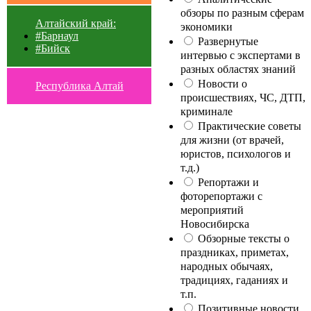
обзоры по разным сферам
Алтайский край:
экономики
#Барнаул
Развернутые
#Бийск
интервью с экспертами в
разных областях знаний
Новости о
Республика Алтай
происшествиях, ЧС, ДТП,
криминале
Практические советы
для жизни (от врачей,
юристов, психологов и
т.д.)
Репортажи и
фоторепортажи с
мероприятий
Новосибирска
Обзорные тексты о
праздниках, приметах,
народных обычаях,
традициях, гаданиях и
т.п.
Позитивные новости