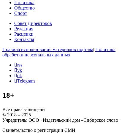
Политика
Общество
Спорт
Совет Директоров
Редакция
Расценки
Контакты
Правила использования материалов портала
|
Политика
обработки персональных данных
rss
vk
ok
Telegram
18+
Все права защищены
© 2018 – 2025
Учредитель: ООО «Издательский дом «Сибирское слово»
Свидетельство о регистрации СМИ