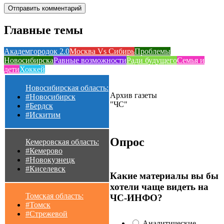
Главные темы
Академгородок 2.0
Москва Vs Сибирь
Проблемы
Новосибирска
Равные возможности
Ради будущего
Семья и
дети
Хоккей
Новосибирская область:
Архив газеты
#Новосибирск
"ЧС"
#Бердск
#Искитим
Опрос
Кемеровская область:
#Кемерово
#Новокузнецк
#Киселевск
Какие материалы вы бы
хотели чаще видеть на
Томская область:
ЧС-ИНФО?
#Томск
#Стрежевой
Аналитические