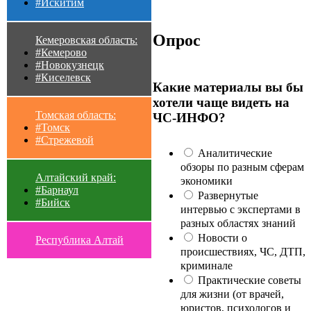
#Искитим
Опрос
Кемеровская область:
#Кемерово
#Новокузнецк
#Киселевск
Какие материалы вы бы
хотели чаще видеть на
Томская область:
ЧС-ИНФО?
#Томск
#Стрежевой
Аналитические
обзоры по разным сферам
Алтайский край:
экономики
#Барнаул
Развернутые
#Бийск
интервью с экспертами в
разных областях знаний
Новости о
Республика Алтай
происшествиях, ЧС, ДТП,
криминале
Практические советы
для жизни (от врачей,
юристов, психологов и