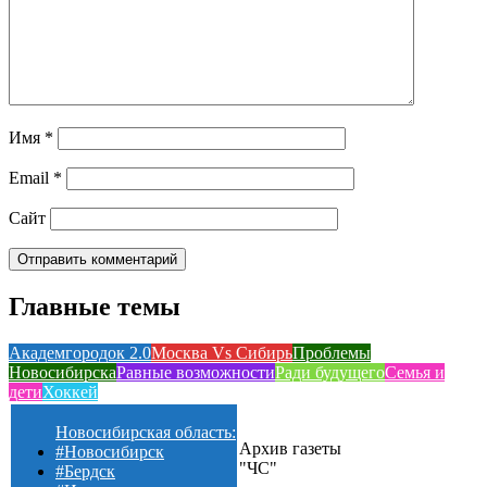
Имя
*
Email
*
Сайт
Главные темы
Академгородок 2.0
Москва Vs Сибирь
Проблемы
Новосибирска
Равные возможности
Ради будущего
Семья и
дети
Хоккей
Новосибирская область:
Архив газеты
#Новосибирск
"ЧС"
#Бердск