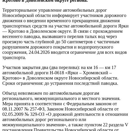
Кротово в Доволенском округе региона.
Территориальное управление автомобильных дорог
Новосибирской области информирует участников дорожного
движения о введении временного прекращения движения
транспортных средств на участке автомобильной дороги Ярки
— Кротово в Доволенском округе. В связи с прохождением
весеннего паводка, вызвавшего перелив талых вод через
проезжую часть глубиной до 50 сантиметров с частичным
разрушением дорожного покрытия и водопропускного
сооружения, 24.04.2026 вводится ограничение для всех видов
транспорта.
Участков закрытия два (два перелива): на км 16 — км 17
автомобильной дороги Н-0618 «Ярки – Хромовский –
Кротово» в Доволенском округе Новосибирской области.
Сроки ограничения: до устранения последствий паводка.
Объезд невозможен по автомобильным дорогам
регионального, межмуниципального и местного значения.
Мера принята в соответствии с Федеральным законом от
08.11.2007 № 257-ФЗ, Законом Новосибирской области от
02.05.2009 № 329-ОЗ «О дорожной деятельности в отношении
автомобильных дорог регионального или
межмуниципального значения», а также пунктом 22 раздела V
постановления Правительства Новосибирской области от