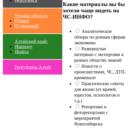
#Киселевск
Какие материалы вы бы
хотели чаще видеть на
Томская область:
ЧС-ИНФО?
#Томск
#Стрежевой
Аналитические
обзоры по разным сферам
Алтайский край:
экономики
#Барнаул
Развернутые
#Бийск
интервью с экспертами в
разных областях знаний
Новости о
Республика Алтай
происшествиях, ЧС, ДТП,
криминале
Практические советы
для жизни (от врачей,
юристов, психологов и
т.д.)
Репортажи и
фоторепортажи с
мероприятий
Новосибирска