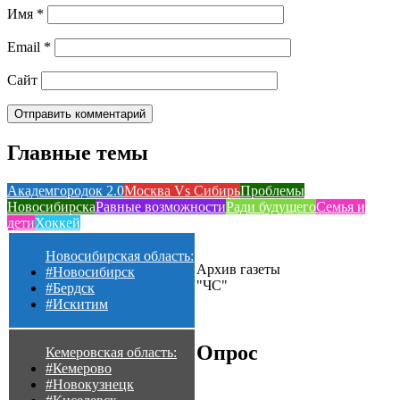
Имя
*
Email
*
Сайт
Главные темы
Академгородок 2.0
Москва Vs Сибирь
Проблемы
Новосибирска
Равные возможности
Ради будущего
Семья и
дети
Хоккей
Новосибирская область:
Архив газеты
#Новосибирск
"ЧС"
#Бердск
#Искитим
Опрос
Кемеровская область:
#Кемерово
#Новокузнецк