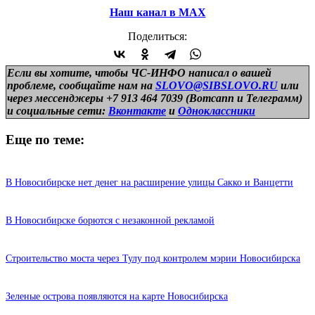
Наш канал в МАХ
Поделиться:
Если вы хотите, чтобы ЧС-ИНФО написал о вашей
проблеме, сообщайте нам на
SLOVO@SIBSLOVO.RU
или
через мессенджеры +7 913 464 7039 (Вотсапп и Телеграмм)
и
социальные сети:
Вконтакте
и
Одноклассники
Еще по теме:
В Новосибирске нет денег на расширение улицы Сакко и Ванцетти
В Новосибирске борются с незаконной рекламой
Строительство моста через Тулу под контролем мэрии Новосибирска
Зеленые острова появляются на карте Новосибирска