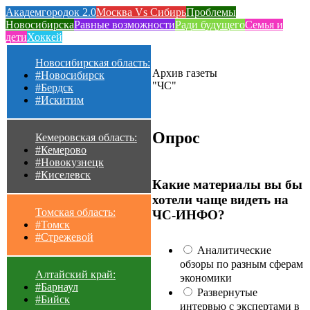
Академгородок 2.0
Москва Vs Сибирь
Проблемы
Новосибирска
Равные возможности
Ради будущего
Семья и
дети
Хоккей
Новосибирская область:
Архив газеты
#Новосибирск
"ЧС"
#Бердск
#Искитим
Опрос
Кемеровская область:
#Кемерово
#Новокузнецк
#Киселевск
Какие материалы вы бы
хотели чаще видеть на
Томская область:
ЧС-ИНФО?
#Томск
#Стрежевой
Аналитические
обзоры по разным сферам
Алтайский край:
экономики
#Барнаул
Развернутые
#Бийск
интервью с экспертами в