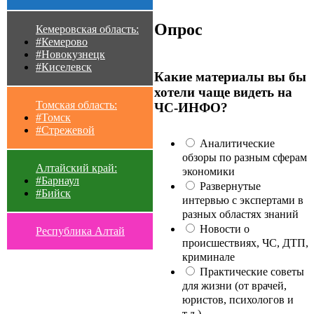
Опрос
Кемеровская область:
#Кемерово
#Новокузнецк
#Киселевск
Какие материалы вы бы
хотели чаще видеть на
Томская область:
ЧС-ИНФО?
#Томск
#Стрежевой
Аналитические
обзоры по разным сферам
Алтайский край:
экономики
#Барнаул
Развернутые
#Бийск
интервью с экспертами в
разных областях знаний
Новости о
Республика Алтай
происшествиях, ЧС, ДТП,
криминале
Практические советы
для жизни (от врачей,
юристов, психологов и
т.д.)