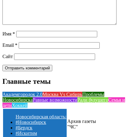
Имя
*
Email
*
Сайт
Главные темы
Академгородок 2.0
Москва Vs Сибирь
Проблемы
Новосибирска
Равные возможности
Ради будущего
Семья и
дети
Хоккей
Новосибирская область:
Архив газеты
#Новосибирск
"ЧС"
#Бердск
#Искитим