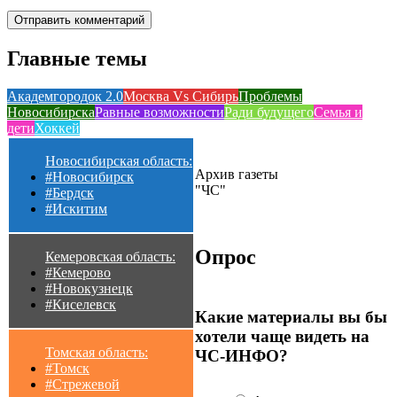
Главные темы
Академгородок 2.0
Москва Vs Сибирь
Проблемы
Новосибирска
Равные возможности
Ради будущего
Семья и
дети
Хоккей
Новосибирская область:
Архив газеты
#Новосибирск
"ЧС"
#Бердск
#Искитим
Опрос
Кемеровская область:
#Кемерово
#Новокузнецк
#Киселевск
Какие материалы вы бы
хотели чаще видеть на
Томская область:
ЧС-ИНФО?
#Томск
#Стрежевой