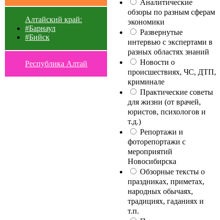
Аналитические
обзоры по разным сферам
Алтайский край:
экономики
#Барнаул
Развернутые
#Бийск
интервью с экспертами в
разных областях знаний
Новости о
Республика Алтай
происшествиях, ЧС, ДТП,
криминале
Практические советы
для жизни (от врачей,
юристов, психологов и
т.д.)
Репортажи и
фоторепортажи с
мероприятий
Новосибирска
Обзорные тексты о
праздниках, приметах,
народных обычаях,
традициях, гаданиях и
т.п.