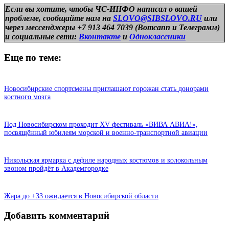
Если вы хотите, чтобы ЧС-ИНФО написал о вашей
проблеме, сообщайте нам на
SLOVO@SIBSLOVO.RU
или
через мессенджеры +7 913 464 7039 (Вотсапп и Телеграмм)
и
социальные сети:
Вконтакте
и
Одноклассники
Еще по теме:
Новосибирские спортсмены приглашают горожан стать донорами
костного мозга
Под Новосибирском проходит XV фестиваль «ВИВА АВИА!»,
посвящённый юбилеям морской и военно-транспортной авиации
Никольская ярмарка с дефиле народных костюмов и колокольным
звоном пройдёт в Академгородке
Жара до +33 ожидается в Новосибирской области
Добавить комментарий