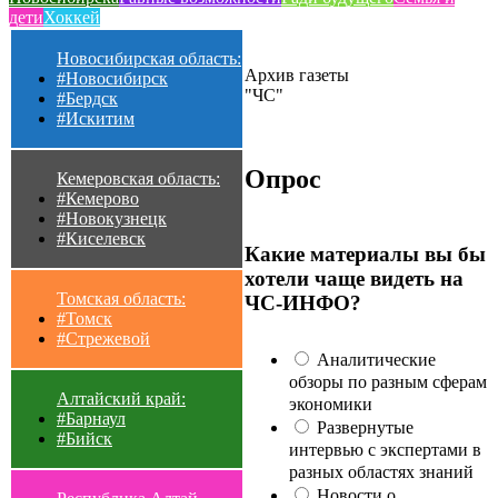
дети
Хоккей
Новосибирская область:
Архив газеты
#Новосибирск
"ЧС"
#Бердск
#Искитим
Опрос
Кемеровская область:
#Кемерово
#Новокузнецк
#Киселевск
Какие материалы вы бы
хотели чаще видеть на
Томская область:
ЧС-ИНФО?
#Томск
#Стрежевой
Аналитические
обзоры по разным сферам
Алтайский край:
экономики
#Барнаул
Развернутые
#Бийск
интервью с экспертами в
разных областях знаний
Новости о