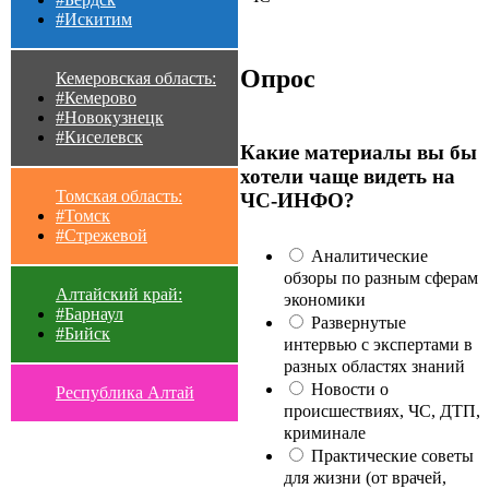
#Искитим
Опрос
Кемеровская область:
#Кемерово
#Новокузнецк
#Киселевск
Какие материалы вы бы
хотели чаще видеть на
Томская область:
ЧС-ИНФО?
#Томск
#Стрежевой
Аналитические
обзоры по разным сферам
Алтайский край:
экономики
#Барнаул
Развернутые
#Бийск
интервью с экспертами в
разных областях знаний
Новости о
Республика Алтай
происшествиях, ЧС, ДТП,
криминале
Практические советы
для жизни (от врачей,