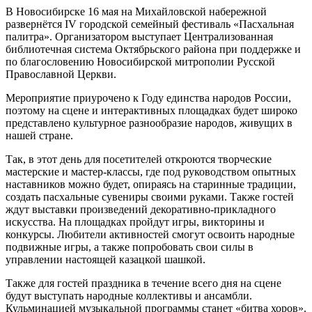
В Новосибирске 16 мая на Михайловской набережной
развернётся IV городской семейный фестиваль «Пасхальная
палитра». Организатором выступает Централизованная
библиотечная система Октябрьского района при поддержке и
по благословению Новосибирской митрополии Русской
Православной Церкви.
Мероприятие приурочено к Году единства народов России,
поэтому на сцене и интерактивных площадках будет широко
представлено культурное разнообразие народов, живущих в
нашей стране.
Так, в этот день для посетителей откроются творческие
мастерские и мастер-классы, где под руководством опытных
наставников можно будет, опираясь на старинные традиции,
создать пасхальные сувениры своими руками. Также гостей
ждут выставки произведений декоративно-прикладного
искусства. На площадках пройдут игры, викторины и
конкурсы. Любители активностей смогут освоить народные
подвижные игры, а также попробовать свои силы в
управлении настоящей казацкой шашкой.
Также для гостей праздника в течение всего дня на сцене
будут выступать народные коллективы и ансамбли.
Кульминацией музыкальной программы станет «битва хоров».