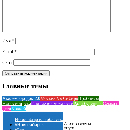
Имя
*
Email
*
Сайт
Главные темы
Академгородок 2.0
Москва Vs Сибирь
Проблемы
Новосибирска
Равные возможности
Ради будущего
Семья и
дети
Хоккей
Новосибирская область:
Архив газеты
#Новосибирск
"ЧС"
#Бердск