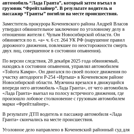
автомобиль “Лада Гранта”, который затем въехал в
грузовик “Фрейтлайнер”. В результате водитель и
пассажир “Гранты” погибли на месте происшествия.
Заместитель прокурора Коченевского района Андрей Власов
утвердил обвинительное заключение по уголовному делу в
отношении жителя г. Чулым Новосибирской области. Он
обвиняется по п. «а» ч. 6 ст. 264 УК РФ (нарушение правил
дорожного движения, повлекшее по неосторожности смерть
двух лиц, совершенное в состоянии опьянения).
По версии следствия, 28 декабря 2025 года обвиняемый,
находясь в состоянии опьянения, управлял автомобилем
«Тойота Камри». Он двигался по своей полосе движения по
участку автодороги Р-254 «Иртыш» в Коченевском районе
Новосибирской области. Мужчина врезался в движущийся
впереди него автомобиль «Лада Гранта», от чего автомобиль
«Лада Гранта» выехал на полосу встречного движения, где
произошло лобовое столкновение с грузовым автомобилем
марки «Фрейтлайнер».
В результате ДТП водитель и пассажир автомобиля «Лада
Гранта» скончались на месте происшествия.
Уголовное дело направлено в Коченевский районный суд для