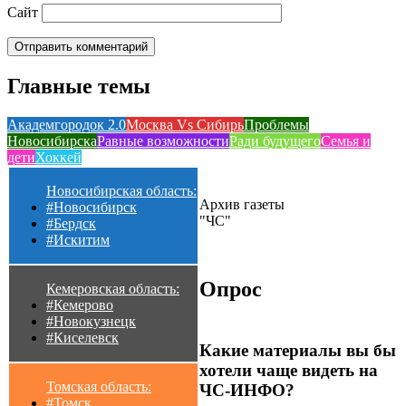
Сайт
Главные темы
Академгородок 2.0
Москва Vs Сибирь
Проблемы
Новосибирска
Равные возможности
Ради будущего
Семья и
дети
Хоккей
Новосибирская область:
Архив газеты
#Новосибирск
"ЧС"
#Бердск
#Искитим
Опрос
Кемеровская область:
#Кемерово
#Новокузнецк
#Киселевск
Какие материалы вы бы
хотели чаще видеть на
Томская область:
ЧС-ИНФО?
#Томск