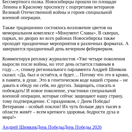
Бессмертного полка. Новосибирцы прошли по площади
Ленина и Красному проспекту с портретами ветеранов
Великой Отечественной войны и героев специальной
военной операции.
Также традиционно состоялось возложение цветов на
мемориальном комплексе «Монумент Славы». В скверах,
парках, во дворах во всех районах Новосибирска также
проходят праздничные мероприятия в различных форматах. А
завершится праздничный день вечерним фейерверком.
Комментируя реплику журналистов «Уже четыре поколения
выросли после войны, но этот день остается главным в
году…», спикер регионального парламента Андрей Шимкив
сказал: «Да, был и остаётся, и будет… Потому что это в крови,
в памяти, в душе. Это в генетическом коде нашей страны – не
давать в обиду ни себя, ни других. Защищать, спасать и
побеждать! И новое поколение, участники специальной
военной операции, которые сейчас защищают нашу страну,
тому подтверждение. С праздником, с Днем Победы!
Ветеранам – особый поклон! Их чуть больше двух тысяч в
области живёт – всем крепкого здоровья, бодрости духа и
мира!»
Андрей Шимкив
День Победы
День Победы 2026