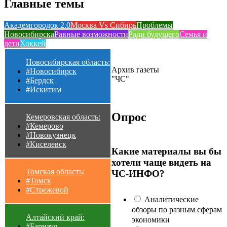
Главные темы
Академгородок 2.0
Москва Vs Сибирь
Проблемы
Новосибирска
Равные возможности
Ради будущего
Семья и
дети
Хоккей
Новосибирская область:
Архив газеты
#Новосибирск
"ЧС"
#Бердск
#Искитим
Опрос
Кемеровская область:
#Кемерово
#Новокузнецк
#Киселевск
Какие материалы вы бы
хотели чаще видеть на
Томская область:
ЧС-ИНФО?
#Томск
#Стрежевой
Аналитические
обзоры по разным сферам
Алтайский край:
экономики
#Барнаул