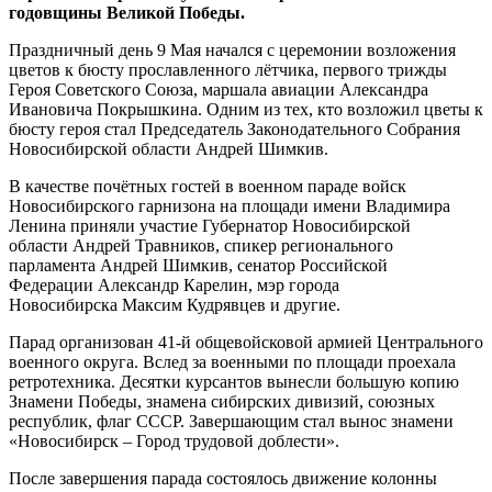
годовщины Великой Победы.
Праздничный день 9 Мая начался с церемонии возложения
цветов к бюсту прославленного лётчика, первого трижды
Героя Советского Союза, маршала авиации Александра
Ивановича Покрышкина. Одним из тех, кто возложил цветы к
бюсту героя стал Председатель Законодательного Собрания
Новосибирской области Андрей Шимкив.
В качестве почётных гостей в военном параде войск
Новосибирского гарнизона на площади имени Владимира
Ленина приняли участие Губернатор Новосибирской
области Андрей Травников, спикер регионального
парламента Андрей Шимкив, сенатор Российской
Федерации Александр Карелин, мэр города
Новосибирска Максим Кудрявцев и другие.
Парад организован 41-й общевойсковой армией Центрального
военного округа. Вслед за военными по площади проехала
ретротехника. Десятки курсантов вынесли большую копию
Знамени Победы, знамена сибирских дивизий, союзных
республик, флаг СССР. Завершающим стал вынос знамени
«Новосибирск – Город трудовой доблести».
После завершения парада состоялось движение колонны