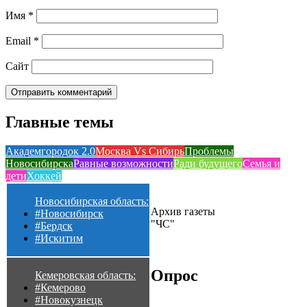
Имя
*
Email
*
Сайт
Главные темы
Академгородок 2.0
Москва Vs Сибирь
Проблемы
Новосибирска
Равные возможности
Ради будущего
Семья и
дети
Хоккей
Новосибирская область:
Архив газеты
#Новосибирск
"ЧС"
#Бердск
#Искитим
Опрос
Кемеровская область:
#Кемерово
#Новокузнецк