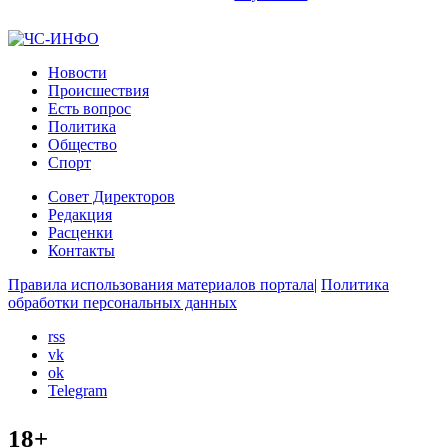
Новости
Происшествия
Есть вопрос
Политика
Общество
Спорт
Совет Директоров
Редакция
Расценки
Контакты
Правила использования материалов портала
|
Политика
обработки персональных данных
rss
vk
ok
Telegram
18+