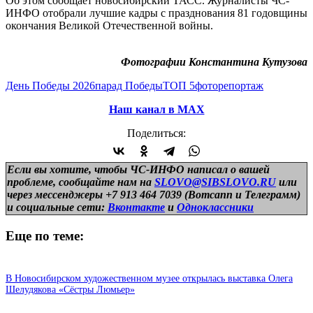
Об этом сообщает новосибирский ТАСС. Журналисты ЧС-
ИНФО отобрали лучшие кадры с празднования 81 годовщины
окончания Великой Отечественной войны.
Фотографии Константина Кутузова
День Победы 2026
парад Победы
ТОП 5
фоторепортаж
Наш канал в МАХ
Поделиться:
Если вы хотите, чтобы ЧС-ИНФО написал о вашей
проблеме, сообщайте нам на
SLOVO@SIBSLOVO.RU
или
через мессенджеры +7 913 464 7039 (Вотсапп и Телеграмм)
и
социальные сети:
Вконтакте
и
Одноклассники
Еще по теме:
В Новосибирском художественном музее открылась выставка Олега
Шелудякова «Сёстры Люмьер»