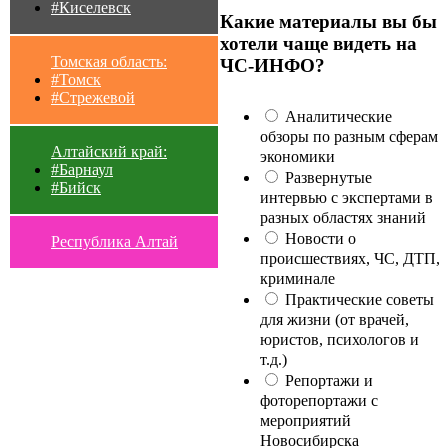
#Киселевск
Какие материалы вы бы
хотели чаще видеть на
Томская область:
ЧС-ИНФО?
#Томск
#Стрежевой
Аналитические
обзоры по разным сферам
Алтайский край:
экономики
#Барнаул
Развернутые
#Бийск
интервью с экспертами в
разных областях знаний
Новости о
Республика Алтай
происшествиях, ЧС, ДТП,
криминале
Практические советы
для жизни (от врачей,
юристов, психологов и
т.д.)
Репортажи и
фоторепортажи с
мероприятий
Новосибирска