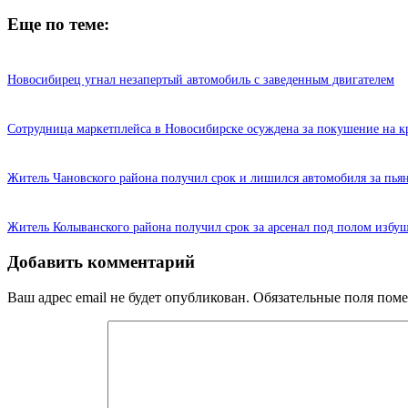
Еще по теме:
Новосибирец угнал незапертый автомобиль с заведенным двигателем
Сотрудница маркетплейса в Новосибирске осуждена за покушение на к
Житель Чановского района получил срок и лишился автомобиля за пья
Житель Колыванского района получил срок за арсенал под полом избу
Добавить комментарий
Ваш адрес email не будет опубликован.
Обязательные поля пом