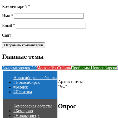
Комментарий
*
Имя
*
Email
*
Сайт
Главные темы
Академгородок 2.0
Москва Vs Сибирь
Проблемы Новосибирска
Новосибирская область:
Архив газеты
#Новосибирск
"ЧС"
#Бердск
#Искитим
Опрос
Кемеровская область:
#Кемерово
#Новокузнецк