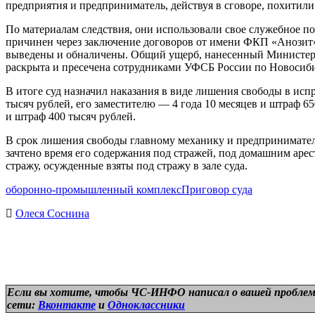
предприятия и предприниматель, действуя в сговоре, похитил
По материалам следствия, они использовали свое служебное 
причинен через заключение договоров от имени ФКП «Анозит»
выведены и обналичены. Общий ущерб, нанесенный Министерс
раскрыта и пресечена сотрудниками УФСБ России по Новосибир
В итоге суд назначил наказания в виде лишения свободы в и
тысяч рублей, его заместителю — 4 года 10 месяцев и штраф 6
и штраф 400 тысяч рублей.
В срок лишения свободы главному механику и предпринимател
зачтено время его содержания под стражей, под домашним аре
стражу, осужденные взяты под стражу в зале суда.
оборонно-промышленный комплекс
Приговор суда
Олеся Соснина
Если вы хотите, чтобы ЧС-ИНФО написал о вашей проблем
сети:
Вконтакте
и
Одноклассники