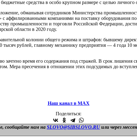
и бюджетные средства в особо крупном размере с целью личного 
положение, обманывая сотрудников Министерства промышленност
 с аффилированными компаниями на поставку оборудования по 
тву промышленности и торговли Российской Федерации, достиг
ской области в 2020 году.
справительной колонии общего режима и штрафов: бывшему дир
50 тысяч рублей, главному механнику предприятия — 4 года 10 
ю зачтено время его содержания под стражей. В срок лишения
стом. Мера пресечения в отношении этих подсудимых до вступле
Наш канал в МАХ
Поделиться:
е, сообщайте нам на
SLOVO@SIBSLOVO.RU
или через мессе