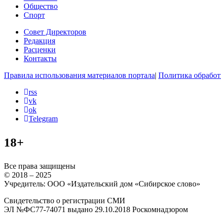
Общество
Спорт
Совет Директоров
Редакция
Расценки
Контакты
Правила использования материалов портала
|
Политика обработ
rss
vk
ok
Telegram
18+
Все права защищены
© 2018 – 2025
Учредитель: ООО «Издательский дом «Сибирское слово»
Свидетельство о регистрации СМИ
ЭЛ №ФС77-74071 выдано 29.10.2018 Роскомнадзором