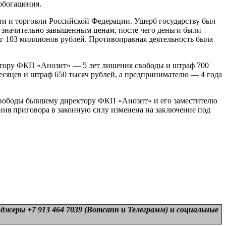
обогащения.
и и торговли Российской Федерации. Ущерб государству был
значительно завышенным ценам, после чего деньги были
 103 миллионов рублей. Противоправная деятельность была
ектору ФКП «Анозит» — 5 лет лишения свободы и штраф 700
месяцев и штраф 650 тысяч рублей, а предпринимателю — 4 года
 свободы бывшему директору ФКП «Анозит» и его заместителю
ния приговора в законную силу изменена на заключение под
нджеры +7 913 464 7039 (Вотсапп и Телеграмм) и
социальные