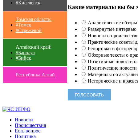
#Киселевск
Какие материалы вы бы 
Томская область:
Аналитические обзоры 
#Томск
Развернутые интервью с
#Стрежевой
Новости о происшестви
Практические советы для
Алтайский край:
Репортажи и фоторепор
#Барнаул
Обзорные тексты о праз
#Бийск
Позитивные новости о п
Политические новости 
Материалы об актуальн
Республика Алтай
Исторические и краеве
Новости
Происшествия
Есть вопрос
Политика