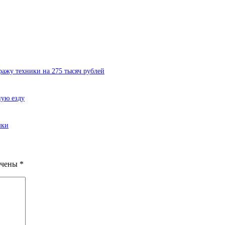
ражу техники на 275 тысяч рублей
ную езду
шки
ечены
*