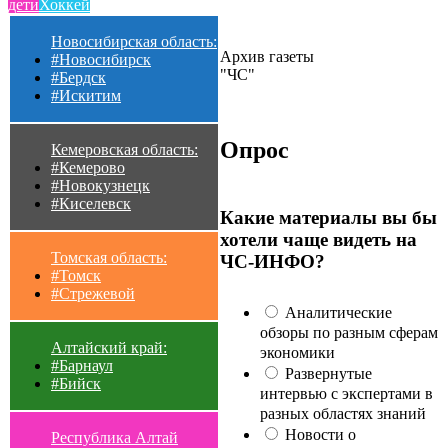
дети
Хоккей
Новосибирская область:
Архив газеты
#Новосибирск
"ЧС"
#Бердск
#Искитим
Опрос
Кемеровская область:
#Кемерово
#Новокузнецк
#Киселевск
Какие материалы вы бы
хотели чаще видеть на
Томская область:
ЧС-ИНФО?
#Томск
#Стрежевой
Аналитические
обзоры по разным сферам
Алтайский край:
экономики
#Барнаул
Развернутые
#Бийск
интервью с экспертами в
разных областях знаний
Новости о
Республика Алтай