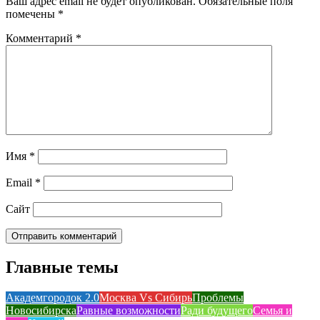
Ваш адрес email не будет опубликован.
Обязательные поля
помечены
*
Комментарий
*
Имя
*
Email
*
Сайт
Главные темы
Академгородок 2.0
Москва Vs Сибирь
Проблемы
Новосибирска
Равные возможности
Ради будущего
Семья и