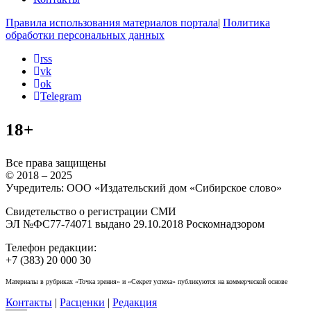
Правила использования материалов портала
|
Политика
обработки персональных данных
rss
vk
ok
Telegram
18+
Все права защищены
© 2018 – 2025
Учредитель: ООО «Издательский дом «Сибирское слово»
Свидетельство о регистрации СМИ
ЭЛ №ФС77-74071 выдано 29.10.2018 Роскомнадзором
Телефон редакции:
+7 (383) 20 000 30
Материалы в рубриках «Точка зрения» и «Секрет успеха» публикуются на коммерческой основе
Контакты
|
Расценки
|
Редакция