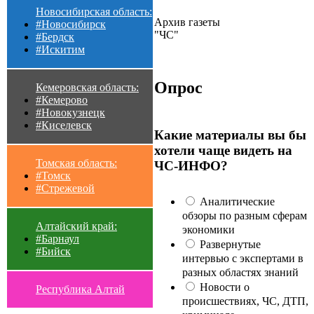
Новосибирская область:
Архив газеты
#Новосибирск
"ЧС"
#Бердск
#Искитим
Опрос
Кемеровская область:
#Кемерово
#Новокузнецк
#Киселевск
Какие материалы вы бы
хотели чаще видеть на
Томская область:
ЧС-ИНФО?
#Томск
#Стрежевой
Аналитические
обзоры по разным сферам
Алтайский край:
экономики
#Барнаул
Развернутые
#Бийск
интервью с экспертами в
разных областях знаний
Новости о
Республика Алтай
происшествиях, ЧС, ДТП,