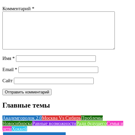
Комментарий
*
Имя
*
Email
*
Сайт
Главные темы
Академгородок 2.0
Москва Vs Сибирь
Проблемы
Новосибирска
Равные возможности
Ради будущего
Семья и
дети
Хоккей