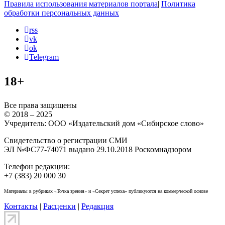
Правила использования материалов портала
|
Политика
обработки персональных данных
rss
vk
ok
Telegram
18+
Все права защищены
© 2018 – 2025
Учредитель: ООО «Издательский дом «Сибирское слово»
Свидетельство о регистрации СМИ
ЭЛ №ФС77-74071 выдано 29.10.2018 Роскомнадзором
Телефон редакции:
+7 (383) 20 000 30
Материалы в рубриках «Точка зрения» и «Секрет успеха» публикуются на коммерческой основе
Контакты
|
Расценки
|
Редакция