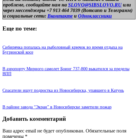
проблеме, сообщайте нам на
SLOVO@SIBSLOVO.RU
или
через мессенджеры +7 913 464 7039 (Вотсапп и Телеграмм)
и
социальные сети:
Вконтакте
и
Одноклассники
Еще по теме:
Сибирячка попалась на рыболовный крючок во время отдыха на
Бугринской косе
В аэропорту Мирного самолет Боинг 737-800 выкатился за пределы
ВПП
Спасатели ищут подростка из Новосибирска, упавшего в Катунь
В районе завода “Экран” в Новосибирске заметили пожар
Добавить комментарий
Ваш адрес email не будет опубликован.
Обязательные поля
помечены
*