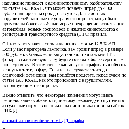
нарушение приведёт к административному разбирательству
по статье 19.3 КоАП, что может повлечь штраф до 4 000
рублей или арест на срок до 15 суток. Для злостных
нарушителей, которые не устранят тонировку, могут быть
применены более серьёзные меры: прекращение регистрации
автомобиля, розыск госномеров и изъятие свидетельства о
регистрации транспортного средства (СТС).правила
С 1 июля вступают в силу изменения в статье 12.5 КоАП.
Если у вас перегорела лампочка, вам грозит штраф в размере
500 рублей. Однако, если вы установили китайский LED-
фонарь в галогеновую фару, будьте готовы к более серьёзным
последствиям. В этом случае вас могут оштрафовать и обязать
вернуть штатную фару. Если вы не сделаете этого до
следующей остановки, вам придётся предстать перед судом по
статье 19.3 КоАП, как это происходит с нарушителями,
использующими тонировку.
Важно отметить, что некоторые изменения могут иметь
региональные особенности, поэтому рекомендуется уточнять
актуальные нормы в официальных источниках или на сайтах
ГИБДД.
автомобили
автомобилистам
ПДД
штрафы