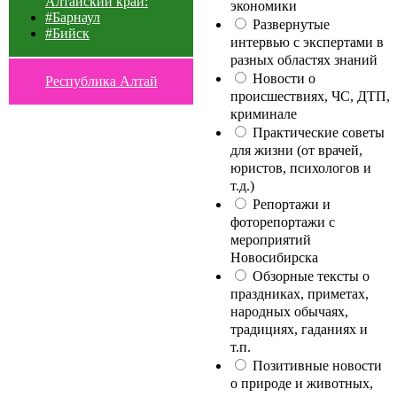
Алтайский край:
экономики
#Барнаул
Развернутые
#Бийск
интервью с экспертами в
разных областях знаний
Новости о
Республика Алтай
происшествиях, ЧС, ДТП,
криминале
Практические советы
для жизни (от врачей,
юристов, психологов и
т.д.)
Репортажи и
фоторепортажи с
мероприятий
Новосибирска
Обзорные тексты о
праздниках, приметах,
народных обычаях,
традициях, гаданиях и
т.п.
Позитивные новости
о природе и животных,