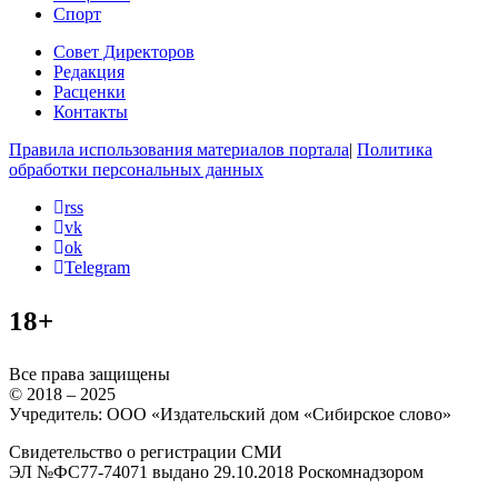
Спорт
Совет Директоров
Редакция
Расценки
Контакты
Правила использования материалов портала
|
Политика
обработки персональных данных
rss
vk
ok
Telegram
18+
Все права защищены
© 2018 – 2025
Учредитель: ООО «Издательский дом «Сибирское слово»
Свидетельство о регистрации СМИ
ЭЛ №ФС77-74071 выдано 29.10.2018 Роскомнадзором