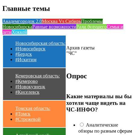
Главные темы
Академгородок 2.0
Москва Vs Сибирь
Проблемы
Новосибирска
Равные возможности
Ради будущего
Семья и
дети
Хоккей
Новосибирская область:
Архив газеты
#Новосибирск
"ЧС"
#Бердск
#Искитим
Опрос
Кемеровская область:
#Кемерово
#Новокузнецк
#Киселевск
Какие материалы вы бы
хотели чаще видеть на
Томская область:
ЧС-ИНФО?
#Томск
#Стрежевой
Аналитические
обзоры по разным сферам