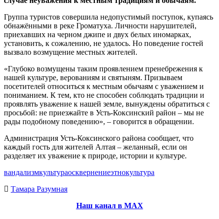
случае неуважения к местным традициям и обычаям.
Группа туристов совершила недопустимый поступок, купаясь
обнажёнными в реке Громатуха. Личности нарушителей,
приехавших на черном джипе и двух белых иномарках,
установить, к сожалению, не удалось. Но поведение гостей
вызвало возмущение местных жителей.
«Глубоко возмущены таким проявлением пренебрежения к
нашей культуре, верованиям и святыням. Призываем
посетителей относиться к местным обычаям с уважением и
пониманием. К тем, кто не способен соблюдать традиции и
проявлять уважение к нашей земле, вынуждены обратиться с
просьбой: не приезжайте в Усть-Коксинский район – мы не
рады подобному поведению», – говорится в обращении.
Администрация Усть-Коксинского района сообщает, что
каждый гость для жителей Алтая – желанный, если он
разделяет их уважение к природе, истории и культуре.
вандализм
культура
осквернение
этнокультура
Тамара Разумная
Наш канал в МАХ