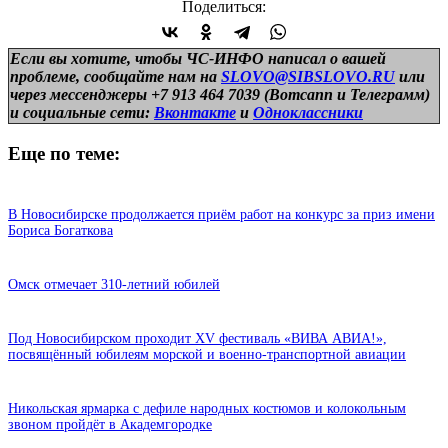
Поделиться:
Если вы хотите, чтобы ЧС-ИНФО написал о вашей
проблеме, сообщайте нам на
SLOVO@SIBSLOVO.RU
или
через мессенджеры +7 913 464 7039 (Вотсапп и Телеграмм)
и
социальные сети:
Вконтакте
и
Одноклассники
Еще по теме:
В Новосибирске продолжается приём работ на конкурс за приз имени
Бориса Богаткова
Омск отмечает 310-летний юбилей
Под Новосибирском проходит XV фестиваль «ВИВА АВИА!»,
посвящённый юбилеям морской и военно-транспортной авиации
Никольская ярмарка с дефиле народных костюмов и колокольным
звоном пройдёт в Академгородке