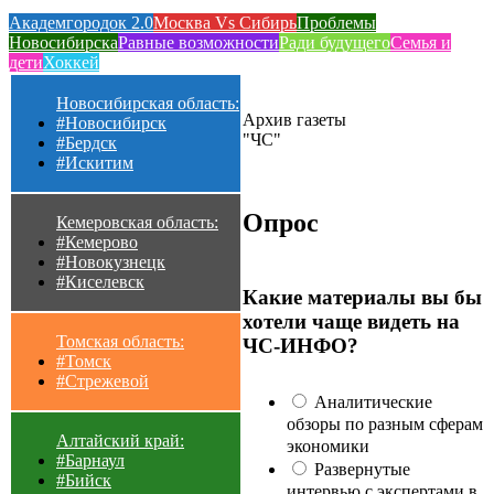
Академгородок 2.0
Москва Vs Сибирь
Проблемы
Новосибирска
Равные возможности
Ради будущего
Семья и
дети
Хоккей
Новосибирская область:
Архив газеты
#Новосибирск
"ЧС"
#Бердск
#Искитим
Опрос
Кемеровская область:
#Кемерово
#Новокузнецк
#Киселевск
Какие материалы вы бы
хотели чаще видеть на
Томская область:
ЧС-ИНФО?
#Томск
#Стрежевой
Аналитические
обзоры по разным сферам
Алтайский край:
экономики
#Барнаул
Развернутые
#Бийск
интервью с экспертами в