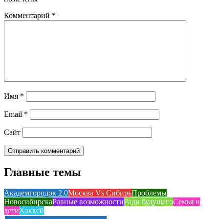
Комментарий
*
Имя
*
Email
*
Сайт
Главные темы
Академгородок 2.0
Москва Vs Сибирь
Проблемы
Новосибирска
Равные возможности
Ради будущего
Семья и
дети
Хоккей