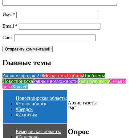
Имя
*
Email
*
Сайт
Главные темы
Академгородок 2.0
Москва Vs Сибирь
Проблемы
Новосибирска
Равные возможности
Ради будущего
Семья и
дети
Хоккей
Новосибирская область:
Архив газеты
#Новосибирск
"ЧС"
#Бердск
#Искитим
Опрос
Кемеровская область:
#Кемерово