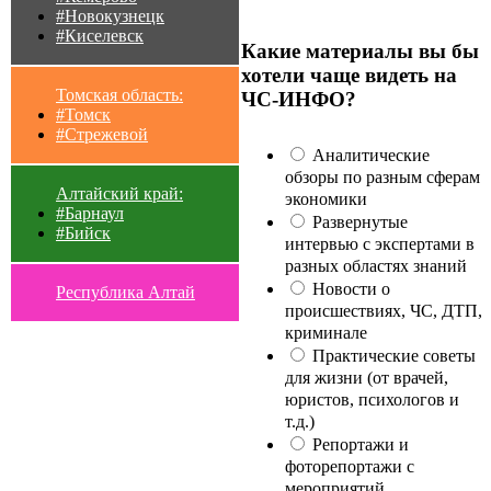
#Новокузнецк
#Киселевск
Какие материалы вы бы
хотели чаще видеть на
Томская область:
ЧС-ИНФО?
#Томск
#Стрежевой
Аналитические
обзоры по разным сферам
Алтайский край:
экономики
#Барнаул
Развернутые
#Бийск
интервью с экспертами в
разных областях знаний
Новости о
Республика Алтай
происшествиях, ЧС, ДТП,
криминале
Практические советы
для жизни (от врачей,
юристов, психологов и
т.д.)
Репортажи и
фоторепортажи с
мероприятий