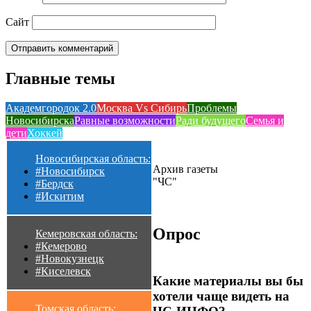
Сайт
Главные темы
Академгородок 2.0
Москва Vs Сибирь
Проблемы
Новосибирска
Равные возможности
Ради будущего
Семья и
дети
Хоккей
Новосибирская область:
Архив газеты
#Новосибирск
"ЧС"
#Бердск
#Искитим
Опрос
Кемеровская область:
#Кемерово
#Новокузнецк
#Киселевск
Какие материалы вы бы
хотели чаще видеть на
Томская область: