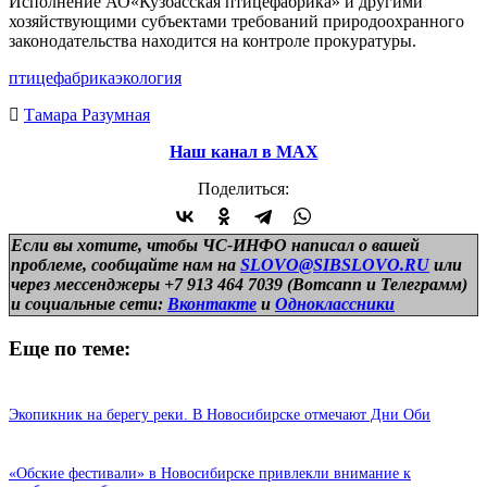
Исполнение АО«Кузбасская птицефабрика» и другими
хозяйствующими субъектами требований природоохранного
законодательства находится на контроле прокуратуры.
птицефабрика
экология
Тамара Разумная
Наш канал в МАХ
Поделиться:
Если вы хотите, чтобы ЧС-ИНФО написал о вашей
проблеме, сообщайте нам на
SLOVO@SIBSLOVO.RU
или
через мессенджеры +7 913 464 7039 (Вотсапп и Телеграмм)
и
социальные сети:
Вконтакте
и
Одноклассники
Еще по теме:
Экопикник на берегу реки. В Новосибирске отмечают Дни Оби
«Обские фестивали» в Новосибирске привлекли внимание к