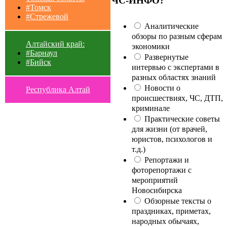
ЧС-ИНФО?
#Томск
#Стрежевой
Аналитические
обзоры по разным сферам
Алтайский край:
экономики
#Барнаул
Развернутые
#Бийск
интервью с экспертами в
разных областях знаний
Новости о
Республика Алтай
происшествиях, ЧС, ДТП,
криминале
Практические советы
для жизни (от врачей,
юристов, психологов и
т.д.)
Репортажи и
фоторепортажи с
мероприятий
Новосибирска
Обзорные тексты о
праздниках, приметах,
народных обычаях,