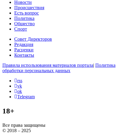
Новости
Происшествия
Есть вопрос
Политика
Общество
Спорт
Совет Директоров
Редакция
Расценки
Контакты
Правила использования материалов портала
|
Политика
обработки персональных данных
rss
vk
ok
Telegram
18+
Все права защищены
© 2018 – 2025