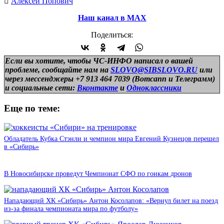
Алексей Попович
Наш канал в МАХ
Поделиться:
Если вы хотите, чтобы ЧС-ИНФО написал о вашей
проблеме, сообщайте нам на
SLOVO@SIBSLOVO.RU
или
через мессенджеры +7 913 464 7039 (Вотсапп и Телеграмм)
и
социальные сети:
Вконтакте
и
Одноклассники
Еще по теме:
Обладатель Кубка Стэнли и чемпион мира Евгений Кузнецов перешел
в «Сибирь»
В Новосибирске проведут Чемпионат СФО по гонкам дронов
Нападающий ХК «Сибирь» Антон Косолапов: «Вернул билет на поезд
из-за финала чемпионата мира по футболу»