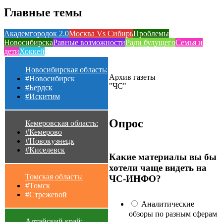
Главные темы
Академгородок 2.0
Москва Vs Сибирь
Проблемы
Новосибирска
Равные возможности
Ради будущего
Семья и
дети
Хоккей
Новосибирская область:
Архив газеты
#Новосибирск
"ЧС"
#Бердск
#Искитим
Опрос
Кемеровская область:
#Кемерово
#Новокузнецк
#Киселевск
Какие материалы вы бы
хотели чаще видеть на
Томская область:
ЧС-ИНФО?
#Томск
#Стрежевой
Аналитические
обзоры по разным сферам
Алтайский край: