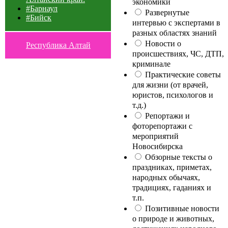
экономики
#Барнаул
Развернутые
#Бийск
интервью с экспертами в
разных областях знаний
Новости о
Республика Алтай
происшествиях, ЧС, ДТП,
криминале
Практические советы
для жизни (от врачей,
юристов, психологов и
т.д.)
Репортажи и
фоторепортажи с
мероприятий
Новосибирска
Обзорные тексты о
праздниках, приметах,
народных обычаях,
традициях, гаданиях и
т.п.
Позитивные новости
о природе и животных,