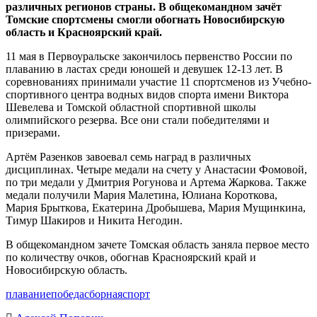
различных регионов страны. В общекомандном зачёт
Томские спортсмены смогли обогнать Новосибирскую
область и Красноярский край.
11 мая в Первоуральске закончилось первенство России по
плаванию в ластах среди юношей и девушек 12-13 лет. В
соревнованиях принимали участие 11 спортсменов из Учебно-
спортивного центра водных видов спорта имени Виктора
Шевелева и Томской областной спортивной школы
олимпийского резерва. Все они стали победителями и
призерами.
Артём Разенков завоевал семь наград в различных
дисциплинах. Четыре медали на счету у Анастасии Фомовой,
по три медали у Дмитрия Рогунова и Артема Жаркова. Также
медали получили Мария Малетина, Юлиана Короткова,
Мария Брыткова, Екатерина Дробышева, Мария Мущинкина,
Тимур Шакиров и Никита Негодин.
В общекомандном зачете Томская область заняла первое место
по количеству очков, обогнав Красноярский край и
Новосибирскую область.
плавание
победа
сборная
спорт