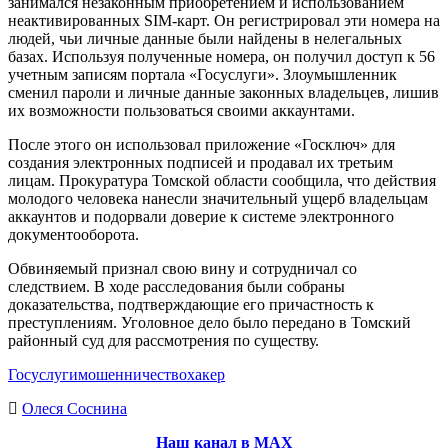
занимался незаконным приобретением и использованием
неактивированных SIM-карт. Он регистрировал эти номера на
людей, чьи личные данные были найдены в нелегальных
базах. Используя полученные номера, он получил доступ к 56
учетным записям портала «Госуслуги». Злоумышленник
сменил пароли и личные данные законных владельцев, лишив
их возможности пользоваться своими аккаунтами.
После этого он использовал приложение «Госключ» для
создания электронных подписей и продавал их третьим
лицам. Прокуратура Томской области сообщила, что действия
молодого человека нанесли значительный ущерб владельцам
аккаунтов и подорвали доверие к системе электронного
документооборота.
Обвиняемый признал свою вину и сотрудничал со
следствием. В ходе расследования были собраны
доказательства, подтверждающие его причастность к
преступлениям. Уголовное дело было передано в Томский
районный суд для рассмотрения по существу.
Госуслуги
мошенничество
хакер
Олеся Соснина
Наш канал в МАХ