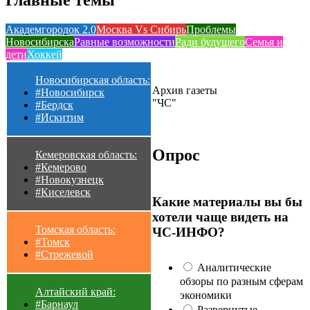
Академгородок 2.0
Москва Vs Сибирь
Проблемы
Новосибирска
Равные возможности
Ради будущего
Семья и
дети
Хоккей
Новосибирская область:
Архив газеты
#Новосибирск
"ЧС"
#Бердск
#Искитим
Опрос
Кемеровская область:
#Кемерово
#Новокузнецк
#Киселевск
Какие материалы вы бы
хотели чаще видеть на
Томская область:
ЧС-ИНФО?
#Томск
#Стрежевой
Аналитические
обзоры по разным сферам
Алтайский край:
экономики
#Барнаул
Развернутые