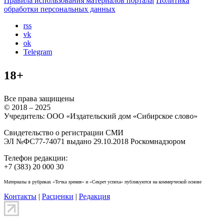
Правила использования материалов портала
|
Политика
обработки персональных данных
rss
vk
ok
Telegram
18+
Все права защищены
© 2018 – 2025
Учредитель: ООО «Издательский дом «Сибирское слово»
Свидетельство о регистрации СМИ
ЭЛ №ФС77-74071 выдано 29.10.2018 Роскомнадзором
Телефон редакции:
+7 (383) 20 000 30
Материалы в рубриках «Точка зрения» и «Секрет успеха» публикуются на коммерческой основе
Контакты
|
Расценки
|
Редакция