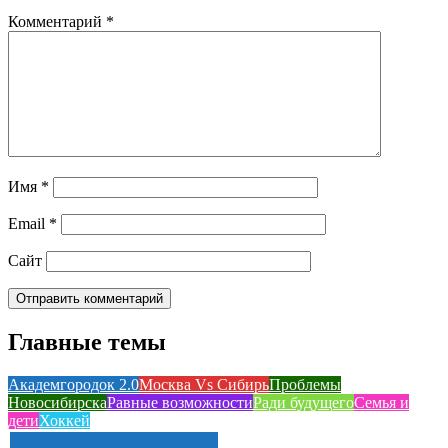
Комментарий
*
Имя
*
Email
*
Сайт
Главные темы
Академгородок 2.0
Москва Vs Сибирь
Проблемы
Новосибирска
Равные возможности
Ради будущего
Семья и
дети
Хоккей