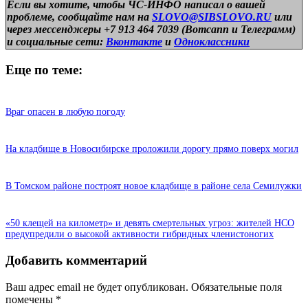
Если вы хотите, чтобы ЧС-ИНФО написал о вашей
проблеме, сообщайте нам на
SLOVO@SIBSLOVO.RU
или
через мессенджеры +7 913 464 7039 (Вотсапп и Телеграмм)
и
социальные сети:
Вконтакте
и
Одноклассники
Еще по теме:
Враг опасен в любую погоду
На кладбище в Новосибирске проложили дорогу прямо поверх могил
В Томском районе построят новое кладбище в районе села Семилужки
«50 клещей на километр» и девять смертельных угроз: жителей НСО
предупредили о высокой активности гибридных членистоногих
Добавить комментарий
Ваш адрес email не будет опубликован.
Обязательные поля
помечены
*