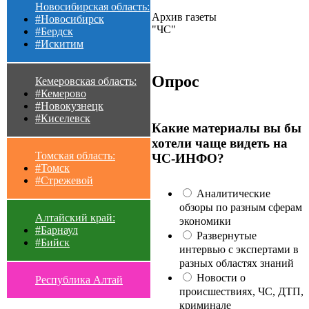
Новосибирская область:
Архив газеты
#Новосибирск
"ЧС"
#Бердск
#Искитим
Опрос
Кемеровская область:
#Кемерово
#Новокузнецк
#Киселевск
Какие материалы вы бы
хотели чаще видеть на
Томская область:
ЧС-ИНФО?
#Томск
#Стрежевой
Аналитические
обзоры по разным сферам
Алтайский край:
экономики
#Барнаул
Развернутые
#Бийск
интервью с экспертами в
разных областях знаний
Новости о
Республика Алтай
происшествиях, ЧС, ДТП,
криминале