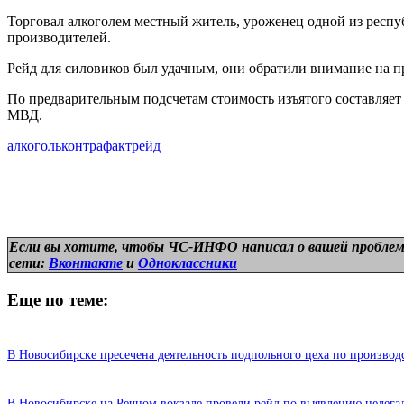
Торговал алкоголем местный житель, уроженец одной из респу
производителей.
Рейд для силовиков был удачным, они обратили внимание на пр
По предварительным подсчетам стоимость изъятого составляет
МВД.
алкоголь
контрафакт
рейд
Если вы хотите, чтобы ЧС-ИНФО написал о вашей проблем
сети:
Вконтакте
и
Одноклассники
Еще по теме:
В Новосибирске пресечена деятельность подпольного цеха по производ
В Новосибирске на Речном вокзале провели рейд по выявлению нелега