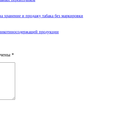
а хранение и продажу табака без маркировки
 никотиносодержащей продукции
ечены
*