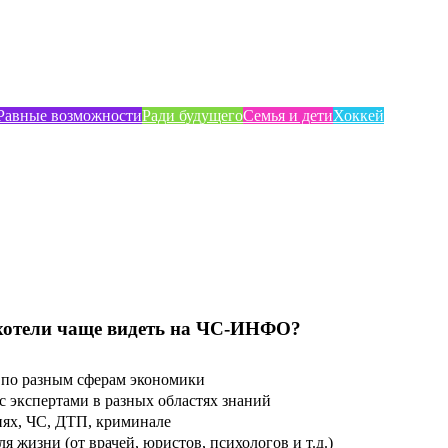
Равные возможности
Ради будущего
Семья и дети
Хоккей
хотели чаще видеть на ЧС-ИНФО?
по разным сферам экономики
 экспертами в разных областях знаний
ях, ЧС, ДТП, криминале
 жизни (от врачей, юристов, психологов и т.д.)