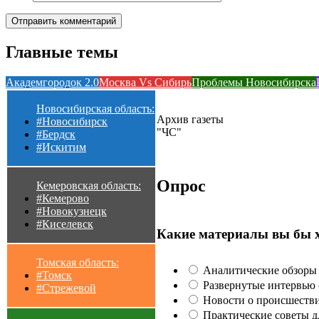
Главные темы
Академгородок 2.0
Москва Vs Сибирь
Проблемы Новосибирска
Новосибирская область:
Архив газеты
#Новосибирск
"ЧС"
#Бердск
#Искитим
Опрос
Кемеровская область:
#Кемерово
#Новокузнецк
#Киселевск
Какие материалы вы бы 
Томская область:
Аналитические обзоры 
#Томск
Развернутые интервью с
#Стрежевой
Новости о происшестви
Практические советы для