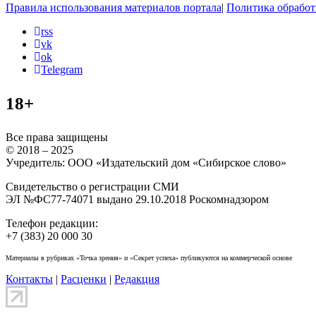
Правила использования материалов портала
|
Политика обработ
rss
vk
ok
Telegram
18+
Все права защищены
© 2018 – 2025
Учредитель: ООО «Издательский дом «Сибирское слово»
Свидетельство о регистрации СМИ
ЭЛ №ФС77-74071 выдано 29.10.2018 Роскомнадзором
Телефон редакции:
+7 (383) 20 000 30
Материалы в рубриках «Точка зрения» и «Секрет успеха» публикуются на коммерческой основе
Контакты
|
Расценки
|
Редакция