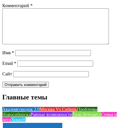
Комментарий
*
Имя
*
Email
*
Сайт
Главные темы
Академгородок 2.0
Москва Vs Сибирь
Проблемы
Новосибирска
Равные возможности
Ради будущего
Семья и
дети
Хоккей