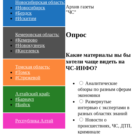
Новосибирская область:
Архив газеты
#Новосибирск
"ЧС"
#Бердск
#Искитим
Опрос
Кемеровская область:
#Кемерово
#Новокузнецк
#Киселевск
Какие материалы вы бы
хотели чаще видеть на
Томская область:
ЧС-ИНФО?
#Томск
#Стрежевой
Аналитические
обзоры по разным сферам
Алтайский край:
экономики
#Барнаул
Развернутые
#Бийск
интервью с экспертами в
разных областях знаний
Новости о
Республика Алтай
происшествиях, ЧС, ДТП,
криминале