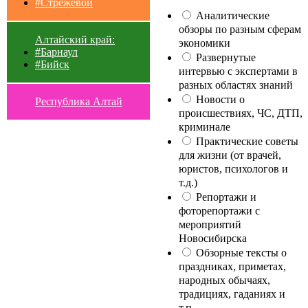
#Стрежевой
Аналитические
обзоры по разным сферам
Алтайский край:
экономики
#Барнаул
Развернутые
#Бийск
интервью с экспертами в
разных областях знаний
Новости о
Республика Алтай
происшествиях, ЧС, ДТП,
криминале
Практические советы
для жизни (от врачей,
юристов, психологов и
т.д.)
Репортажи и
фоторепортажи с
мероприятий
Новосибирска
Обзорные тексты о
праздниках, приметах,
народных обычаях,
традициях, гаданиях и
т.п.