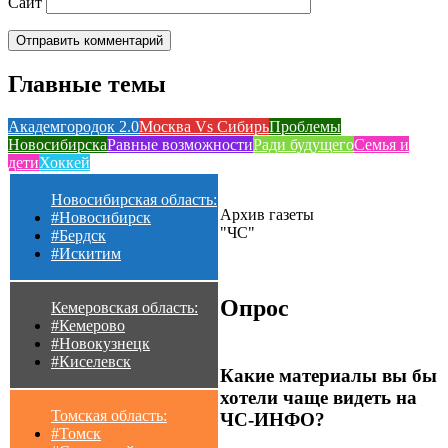
Сайт
Главные темы
Академгородок 2.0
Москва Vs Сибирь
Проблемы
Новосибирска
Равные возможности
Ради будущего
Семья и
дети
Хоккей
Новосибирская область:
Архив газеты
#Новосибирск
"ЧС"
#Бердск
#Искитим
Опрос
Кемеровская область:
#Кемерово
#Новокузнецк
#Киселевск
Какие материалы вы бы
хотели чаще видеть на
Томская область:
ЧС-ИНФО?
#Томск