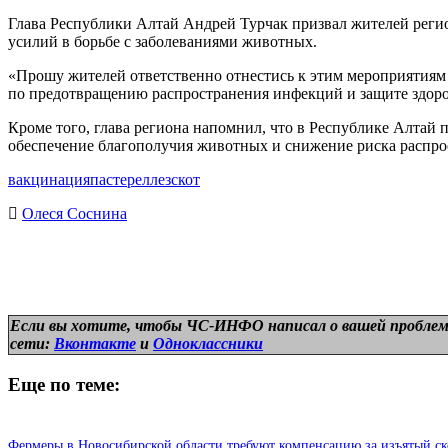
Глава Республики Алтай Андрей Турчак призвал жителей регио
усилий в борьбе с заболеваниями животных.
«Прошу жителей ответственно отнестись к этим мероприятиям 
по предотвращению распространения инфекций и защите здор
Кроме того, глава региона напомнил, что в Республике Алтай
обеспечение благополучия животных и снижение риска распр
вакцинация
пастереллез
скот
Олеся Соснина
Если вы хотите, чтобы ЧС-ИНФО написал о вашей проблем
сети:
Вконтакте
и
Одноклассники
Еще по теме:
Фермеры в Новосибирской области требуют компенсацию за изъятый ск