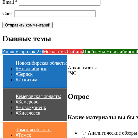
Email
*
Сайт
Главные темы
Академгородок 2.0
Москва Vs Сибирь
Проблемы Новосибирска
Новосибирская область:
Архив газеты
#Новосибирск
"ЧС"
#Бердск
#Искитим
Опрос
Кемеровская область:
#Кемерово
#Новокузнецк
#Киселевск
Какие материалы вы бы 
Томская область:
Аналитические обзоры 
#Томск