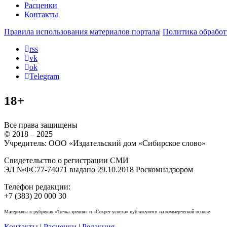
Расценки
Контакты
Правила использования материалов портала
|
Политика обработ
rss
vk
ok
Telegram
18+
Все права защищены
© 2018 – 2025
Учредитель: ООО «Издательский дом «Сибирское слово»
Свидетельство о регистрации СМИ
ЭЛ №ФС77-74071 выдано 29.10.2018 Роскомнадзором
Телефон редакции:
+7 (383) 20 000 30
Материалы в рубриках «Точка зрения» и «Секрет успеха» публикуются на коммерческой основе
Контакты
|
Расценки
|
Редакция