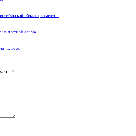
овосибирской области, отменены
а на платной основе
чи человек
ечены
*