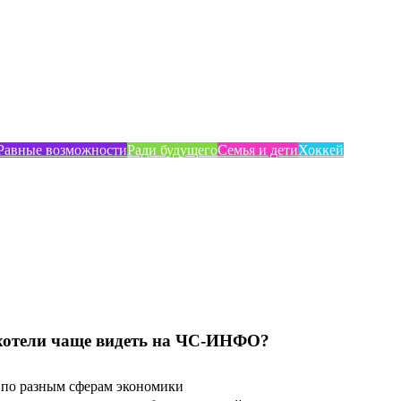
Равные возможности
Ради будущего
Семья и дети
Хоккей
хотели чаще видеть на ЧС-ИНФО?
по разным сферам экономики