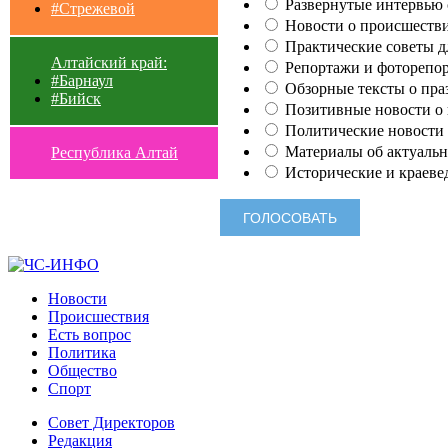
Развернутые интервью с
#Стрежевой
Новости о происшестви
Практические советы для
Алтайский край:
Репортажи и фоторепор
#Барнаул
Обзорные тексты о праз
#Бийск
Позитивные новости о п
Политические новости 
Материалы об актуальн
Республика Алтай
Исторические и краеве
Новости
Происшествия
Есть вопрос
Политика
Общество
Спорт
Совет Директоров
Редакция