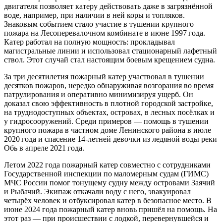
двигателя позволяет катеру действовать даже в загрязнённой
воде, например, при наличии в ней коры и топляков.
Знаковым событием стало участие в тушении крупного
пожара на Лесоперевалочном комбинате в июне 1997 года.
Катер работал на полную мощность: прокладывал
магистральные линии и использовал стационарный лафетный
ствол. Этот случай стал настоящим боевым крещением судна.
За три десятилетия пожарный катер участвовал в тушении
десятков пожаров, нередко обнаруживая возгорания во время
патрулирования и оперативно минимизируя ущерб. Он
доказал свою эффективность в плотной городской застройке,
на труднодоступных объектах, островах, в лесных посёлках и
у гидросооружений. Среди примеров — помощь в тушении
крупного пожара в частном доме Ленинского района в июле
2020 года и спасение 14‑летней девочки из ледяной воды реки
Обь в апреле 2021 года.
Летом 2022 года пожарный катер совместно с сотрудниками
Государственной инспекции по маломерным судам (ГИМС)
МЧС России помог тонущему судну между островами Заячий
и Рыбачий. Экипаж откачали воду с него, эвакуировал
четырёх человек и отбуксировал катер в безопасное место. В
июне 2024 года пожарный катер вновь пришёл на помощь. На
этот раз — при происшествии с лодкой, перевернувшейся и