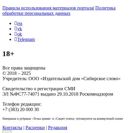
Правила использования материалов портала
|
Политика
обработки персональных данных
rss
vk
ok
Telegram
18+
Все права защищены
© 2018 – 2025
Учредитель: ООО «Издательский дом «Сибирское слово»
Свидетельство о регистрации СМИ
ЭЛ №ФС77-74071 выдано 29.10.2018 Роскомнадзором
Телефон редакции:
+7 (383) 20 000 30
Материалы в рубриках «Точка зрения» и «Секрет успеха» публикуются на коммерческой основе
Контакты
|
Расценки
|
Редакция