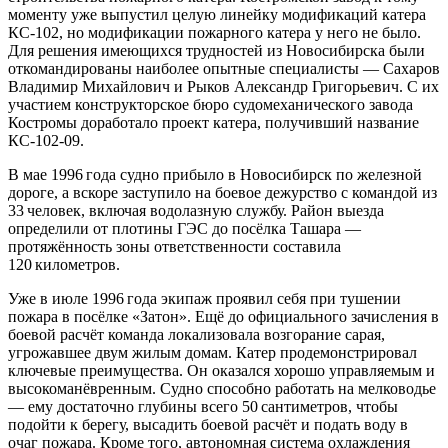
моменту уже выпустил целую линейку модификаций катера
КС‑102, но модификации пожарного катера у него не было.
Для решения имеющихся трудностей из Новосибирска были
откомандированы наиболее опытные специалисты — Сахаров
Владимир Михайлович и Рыков Александр Григорьевич. С их
участием конструкторское бюро судомеханического завода
Костромы доработало проект катера, получивший название
КС‑102-09.
В мае 1996 года судно прибыло в Новосибирск по железной
дороге, а вскоре заступило на боевое дежурство с командой из
33 человек, включая водолазную службу. Район выезда
определили от плотины ГЭС до посёлка Ташара —
протяжённость зоны ответственности составила
120 километров.
Уже в июле 1996 года экипаж проявил себя при тушении
пожара в посёлке «Затон». Ещё до официального зачисления в
боевой расчёт команда локализовала возгорание сарая,
угрожавшее двум жилым домам. Катер продемонстрировал
ключевые преимущества. Он оказался хорошо управляемым и
высокоманёвренным. Судно способно работать на мелководье
— ему достаточно глубины всего 50 сантиметров, чтобы
подойти к берегу, высадить боевой расчёт и подать воду в
очаг пожара. Кроме того, автономная система охлаждения