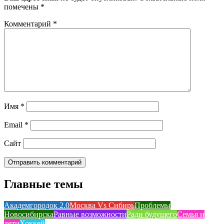
помечены
*
Комментарий
*
Имя
*
Email
*
Сайт
Главные темы
Академгородок 2.0
Москва Vs Сибирь
Проблемы
Новосибирска
Равные возможности
Ради будущего
Семья и
дети
Хоккей