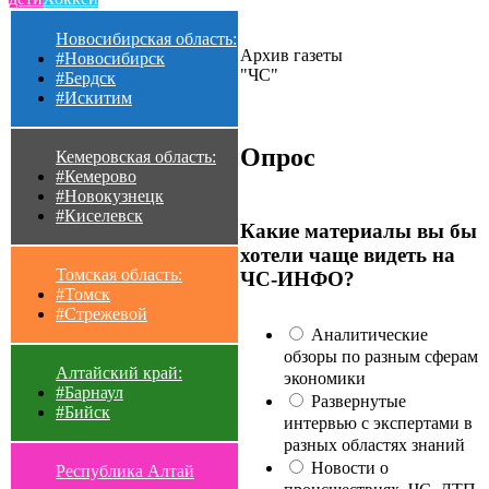
Новосибирская область:
Архив газеты
#Новосибирск
"ЧС"
#Бердск
#Искитим
Опрос
Кемеровская область:
#Кемерово
#Новокузнецк
#Киселевск
Какие материалы вы бы
хотели чаще видеть на
Томская область:
ЧС-ИНФО?
#Томск
#Стрежевой
Аналитические
обзоры по разным сферам
Алтайский край:
экономики
#Барнаул
Развернутые
#Бийск
интервью с экспертами в
разных областях знаний
Новости о
Республика Алтай