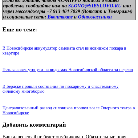
Если вы хотите, чтобы ЧС-ИНФО написал о вашей
проблеме, сообщайте нам на
SLOVO@SIBSLOVO.RU
или
через мессенджеры +7 913 464 7039 (Вотсапп и Телеграмм)
и
социальные сети:
Вконтакте
и
Одноклассники
Еще по теме:
В Новосибирске аккумулятор самоката стал виновником пожара в
квартире
Пять человек утонули на водоемах Новосибирской области за неделю
В Бердске прошли состязания по пожарному и спасательному
силовому многоборью
Централизованный развод силовиков прошел возле Оперного театра в
Новосибирске
Добавить комментарий
Ваш адрес email не будет опубликован.
Обязательные поля