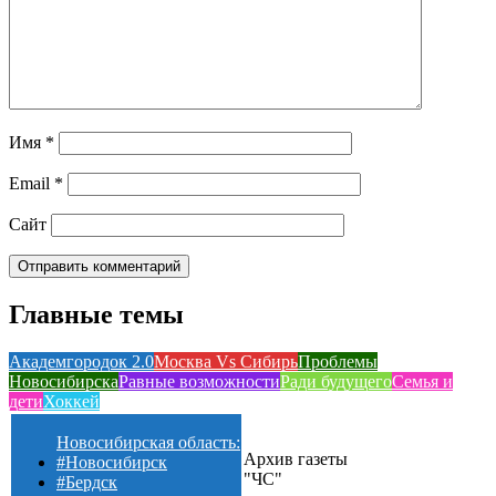
Имя
*
Email
*
Сайт
Главные темы
Академгородок 2.0
Москва Vs Сибирь
Проблемы
Новосибирска
Равные возможности
Ради будущего
Семья и
дети
Хоккей
Новосибирская область:
Архив газеты
#Новосибирск
"ЧС"
#Бердск