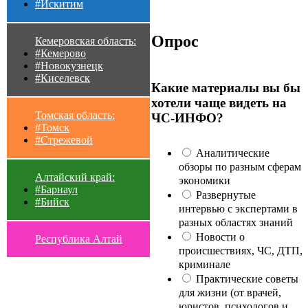
#Искитим
Опрос
Кемеровская область:
#Кемерово
#Новокузнецк
#Киселевск
Какие материалы вы бы
хотели чаще видеть на
Томская область:
ЧС-ИНФО?
#Томск
#Стрежевой
Аналитические
обзоры по разным сферам
Алтайский край:
экономики
#Барнаул
Развернутые
#Бийск
интервью с экспертами в
разных областях знаний
Новости о
Республика Алтай
происшествиях, ЧС, ДТП,
криминале
Практические советы
для жизни (от врачей,
юристов, психологов и