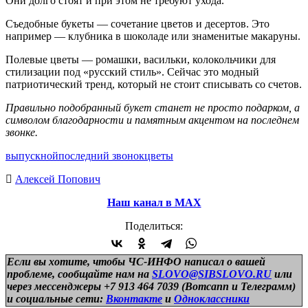
Они долго стоят и при этом не требуют ухода.
Съедобные букеты — сочетание цветов и десертов. Это
например — клубника в шоколаде или знаменитые макаруны.
Полевые цветы — ромашки, васильки, колокольчики для
стилизации под «русский стиль». Сейчас это модный
патриотический тренд, который не стоит списывать со счетов.
Правильно подобранный букет станет не просто подарком, а
символом благодарности и памятным акцентом на последнем
звонке.
выпускной
последний звонок
цветы
Алексей Попович
Наш канал в МАХ
Поделиться:
Если вы хотите, чтобы ЧС-ИНФО написал о вашей
проблеме, сообщайте нам на
SLOVO@SIBSLOVO.RU
или
через мессенджеры +7 913 464 7039 (Вотсапп и Телеграмм)
и
социальные сети:
Вконтакте
и
Одноклассники