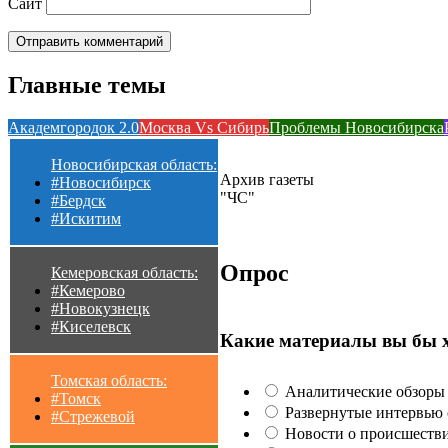
Сайт
Главные темы
Академгородок 2.0
Москва Vs Сибирь
Проблемы Новосибирска
Новосибирская область:
Архив газеты
#Новосибирск
"ЧС"
#Бердск
#Искитим
Опрос
Кемеровская область:
#Кемерово
#Новокузнецк
#Киселевск
Какие материалы вы бы 
Томская область:
Аналитические обзоры 
#Томск
Развернутые интервью с
#Стрежевой
Новости о происшестви