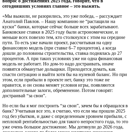
вопрос о достижениях 2025 года, говорит, что в
сегодняшних условиях главное – это выжить.
«Мы выжили, не разорились, это уже победа, – рассуждает
Анатолий Павлов. – Нашу компанию не “растащили на
куски” банки, которые сейчас больше всех зарабатывают.
Банковские ставки в 2025 году были астрономические, и
меньше всех повезло тем, кто столкнулся с этим на середине
пути. То есть уже начали проект, рассчитывая на одну
финансовую модель (при ставке 6–7 процентов), а когда
дошли до половины строительства, ставка поднялась до 27
процентов. А при таких условиях уже ни одна финансовая
модель не работает. Но дом-то надо достраивать, иначе
появятся обманутые дольщики. Приходится думать, как
спасти ситуацию и выйти хотя бы на нулевой баланс. Но при
этом, если прибыли в проекте нет, банку это тоже не
нравится, и он снова меняет условия игры, появляются
дополнительные залоги, обременение. Потом говорят:
достраивай “за свои”.
Но если бы я мог построить “за свои”, зачем бы я обращался в
банк? Учитывая все это, я считаю, что если мы прошли 2025
год без убытков, и даже с определенным уровнем прибыли, с
неплохой рентабельностью для такого непростого года, то это
уже очень большое достижение. Мы дотянули до 2026 года,