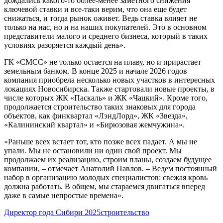
дождались какого-то более-менее заметного снижения
ключевой ставки и все-таки верим, что она еще будет
снижаться, и тогда рынок оживет. Ведь ставка влияет не
только на нас, но и на наших покупателей. Это в основном
представители малого и среднего бизнеса, который в таких
условиях разоряется каждый день».
ГК «СМСС» не только остается на плаву, но и прирастает
земельным банком. В конце 2025 и начале 2026 годов
компания приобрела несколько новых участков в интересных
локациях Новосибирска. Также стартовали новые проекты, в
числе которых ЖК «Паскаль» и ЖК «Чацкий». Кроме того,
продолжается строительство таких знаковых для города
объектов, как финквартал «ЛэндЛорд», ЖК «Звезда»,
«Калининский квартал» и «Бирюзовая жемчужина».
«Раньше всех встает тот, кто позже всех падает. А мы не
упали. Мы не остановили ни один свой проект. Мы
продолжаем их реализацию, строим планы, создаем будущее
компании, – отмечает Анатолий Павлов. – Ведем постоянный
набор в организацию молодых специалистов: свежая кровь
должна работать. В общем, мы стараемся двигаться вперед
даже в самые непростые времена».
Директор года Сибири 2025
строительство