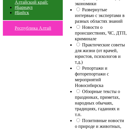
Алтайский край:
экономики
#Барнаул
Развернутые
#Бийск
интервью с экспертами в
разных областях знаний
Новости о
Республика Алтай
происшествиях, ЧС, ДТП,
криминале
Практические советы
для жизни (от врачей,
юристов, психологов и
т.д.)
Репортажи и
фоторепортажи с
мероприятий
Новосибирска
Обзорные тексты о
праздниках, приметах,
народных обычаях,
традициях, гаданиях и
т.п.
Позитивные новости
о природе и животных,