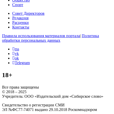
Общество
Спорт
Совет Директоров
Редакция
Расценки
Контакты
Правила использования материалов портала
|
Политика
обработки персональных данных
rss
vk
ok
Telegram
18+
Все права защищены
© 2018 – 2025
Учредитель: ООО «Издательский дом «Сибирское слово»
Свидетельство о регистрации СМИ
ЭЛ №ФС77-74071 выдано 29.10.2018 Роскомнадзором