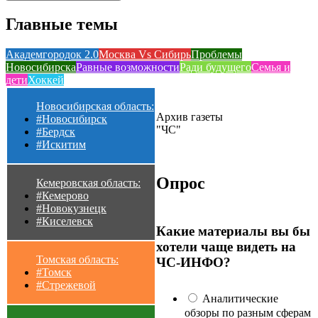
Главные темы
Академгородок 2.0
Москва Vs Сибирь
Проблемы
Новосибирска
Равные возможности
Ради будущего
Семья и
дети
Хоккей
Новосибирская область:
Архив газеты
#Новосибирск
"ЧС"
#Бердск
#Искитим
Опрос
Кемеровская область:
#Кемерово
#Новокузнецк
#Киселевск
Какие материалы вы бы
хотели чаще видеть на
Томская область:
ЧС-ИНФО?
#Томск
#Стрежевой
Аналитические
обзоры по разным сферам