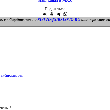
Наш канал в МАХ
Поделиться:
е, сообщайте нам на
SLOVO@SIBSLOVO.RU
или через мессе
 сибирских рек
ечены
*