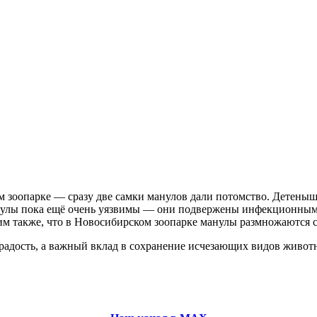
 зоопарке — сразу две самки манулов дали потомство. Детеныши
анулы пока ещё очень уязвимы — они подвержены инфекционным 
им также, что в Новосибирском зоопарке манулы размножаются с
радость, а важный вклад в сохранение исчезающих видов живот