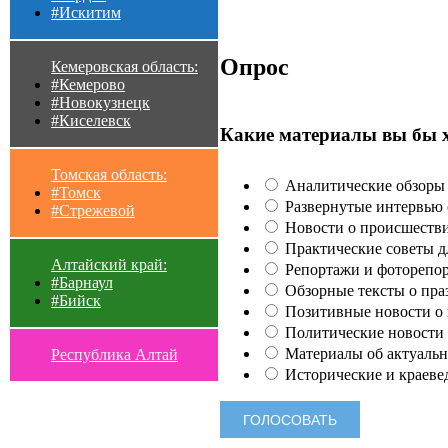
#Искитим
Опрос
Кемеровская область:
#Кемерово
#Новокузнецк
#Киселевск
Какие материалы вы бы 
Томская область:
Аналитические обзоры 
#Томск
Развернутые интервью с
#Стрежевой
Новости о происшестви
Практические советы для
Алтайский край:
Репортажи и фоторепор
#Барнаул
Обзорные тексты о праз
#Бийск
Позитивные новости о п
Политические новости 
Материалы об актуальн
Республика Алтай
Исторические и краеве