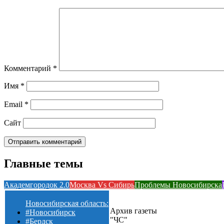
Комментарий
*
Имя
*
Email
*
Сайт
Главные темы
Академгородок 2.0
Москва Vs Сибирь
Проблемы Новосибирска
Новосибирская область:
Архив газеты
#Новосибирск
"ЧС"
#Бердск