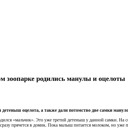
м зоопарке родились манулы и оцелоты
 детеныш оцелота, а также дали потомство две самки манул
родился «мальчик». Это уже третий детеныш у данной самки. На
разу прячется в домик. Пока малыш питается молоком, но уже п