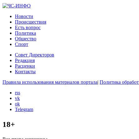
Новости
Происшествия
Есть вопрос
Политика
Общество
Спорт
Совет Директоров
Редакция
Расценки
Контакты
Правила использования материалов портала
|
Политика обработ
rss
vk
ok
Telegram
18+