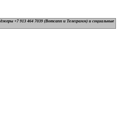
нджеры +7 913 464 7039 (Вотсапп и Телеграмм) и
социальные