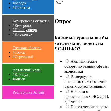
"ЧС"
#Бердск
#Искитим
Опрос
Кемеровская область:
#Кемерово
#Новокузнецк
#Киселевск
Какие материалы вы бы
хотели чаще видеть на
Томская область:
ЧС-ИНФО?
#Томск
#Стрежевой
Аналитические
обзоры по разным сферам
Алтайский край:
экономики
#Барнаул
Развернутые
#Бийск
интервью с экспертами в
разных областях знаний
Новости о
Республика Алтай
происшествиях, ЧС, ДТП,
криминале
Практические советы