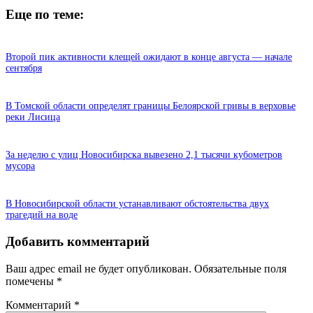
Еще по теме:
Второй пик активности клещей ожидают в конце августа — начале
сентября
В Томской области определят границы Белоярской гривы в верховье
реки Лисица
За неделю с улиц Новосибирска вывезено 2,1 тысячи кубометров
мусора
В Новосибирской области устанавливают обстоятельства двух
трагедий на воде
Добавить комментарий
Ваш адрес email не будет опубликован.
Обязательные поля
помечены
*
Комментарий
*