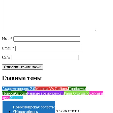
Имя
*
Email
*
Сайт
Главные темы
Академгородок 2.0
Москва Vs Сибирь
Проблемы
Новосибирска
Равные возможности
Ради будущего
Семья и
дети
Хоккей
Новосибирская область:
Архив газеты
#Новосибирск