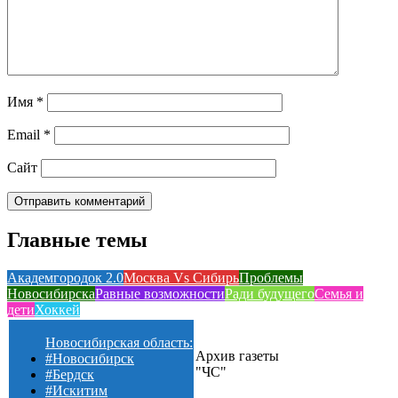
Имя
*
Email
*
Сайт
Главные темы
Академгородок 2.0
Москва Vs Сибирь
Проблемы
Новосибирска
Равные возможности
Ради будущего
Семья и
дети
Хоккей
Новосибирская область:
Архив газеты
#Новосибирск
"ЧС"
#Бердск
#Искитим