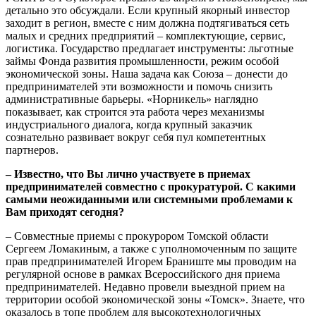
детально это обсуждали. Если крупный якорный инвестор
заходит в регион, вместе с ним должна подтягиваться сеть
малых и средних предприятий – комплектующие, сервис,
логистика. Государство предлагает инструменты: льготные
займы Фонда развития промышленности, режим особой
экономической зоны. Наша задача как Союза – донести до
предпринимателей эти возможности и помочь снизить
административные барьеры. «Норникель» наглядно
показывает, как строится эта работа через механизмы
индустриального диалога, когда крупный заказчик
сознательно развивает вокруг себя пул компетентных
партнеров.
– Известно, что Вы лично участвуете в приемах
предпринимателей совместно с прокуратурой. С какими
самыми неожиданными или системными проблемами к
Вам приходят сегодня?
– Совместные приемы с прокурором Томской области
Сергеем Ломакиным, а также с уполномоченным по защите
прав предпринимателей Игорем Браниште мы проводим на
регулярной основе в рамках Всероссийского дня приема
предпринимателей. Недавно провели выездной прием на
территории особой экономической зоны «Томск». Знаете, что
оказалось в топе проблем для высокотехнологичных