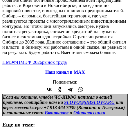
событие станет логичным продолжением всей предыдущей
работы: и Корсовета в Новосибирске, и заседаний по
кадровой повестке, и выездных приемов предпринимателей.
Сибирь – огромная, богатейшая территория, где уже
реализуются проекты с многотриллионным инвестиционным
контуром. Но чтобы они запускались быстрее, нужна
понятная регуляторика, снижение кредитной нагрузки на
бизнес и системная «донастройка» Стратегии развития
Сибири до 2035 года. Данное соглашение – это общий сигнал
и власти, и бизнесу: мы работаем в одной связке, на равных и
на результат. Будем работать. Вместе мы сможем больше.
ПМЭФ
ПМЭФ-2026
рынок труда
Наш канал в МАХ
Поделиться:
Если вы хотите, чтобы ЧС-ИНФО написал о вашей
проблеме, сообщайте нам на
SLOVO@SIBSLOVO.RU
или
через мессенджеры +7 913 464 7039 (Вотсапп и Телеграмм)
и
социальные сети:
Вконтакте
и
Одноклассники
Еще по теме: