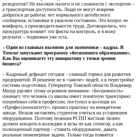
резидентов? Не высокие налоги и не сложности с экспортом –
а транспортная доступность. Люди не могут вовремя
добраться до работы: нет нормального автобусного
сообщения, остановки в ужасном состоянии. Это вопрос не
комфорта, а производительности труда. Договорились, что
прокуратура возьмет эти факты на контроль, и я вижу
результат – подвижки уже есть.
– Один из главных вызовов для экономики – кадры. В
Томске запускают программу «бесшовного образования».
Как Вы оцениваете эту инициативу с точки зрения
бизнеса?
– Кадровый дефицит сегодня – главный тормоз для развития
предприятий. И решение не в «завозе» людей, а в перестройке
системы подготовки. Губернатор Томской области Владимир
Мазур уделяет этому огромное внимание. «Бесшовность»
означает, что человек со школы имеет понятную траекторию:
попробовал себя в профессии, поступил в колледж по
«Профессионалитету», прошел практику на конкретном
заводе. Нельзя заставлять студентов учиться на устаревшем
оборудовании. Поэтому позиция РСПП жесткая: бизнес
должен заходить в колледжи и вузы не как спонсор, а как
полноценный партнер – ставить оборудование, давать
реальные инженерные задачи. Только тогда появятся