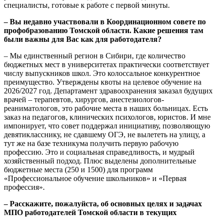
специалисты, готовые к работе с первой минуты.
– Вы недавно участвовали в Координационном совете по
профобразованию Томской области. Какие решения там
были важны для Вас как для работодателя?
– Мы единственный регион в Сибири, где количество
бюджетных мест в университетах практически соответствует
числу выпускников школ. Это колоссальное конкурентное
преимущество. Утверждены квоты на целевое обучение на
2026/2027 год. Департамент здравоохранения заказал будущих
врачей – терапевтов, хирургов, анестезиологов-
реаниматологов, это рабочие места в наших больницах. Есть
заказ на педагогов, клинических психологов, юристов. И мне
импонирует, что совет поддержал инициативу, позволяющую
девятикласснику, не сдавшему ОГЭ, не вылететь на улицу, а
тут же на базе техникума получить первую рабочую
профессию. Это и социальная справедливость, и мудрый
хозяйственный подход. Плюс выделены дополнительные
бюджетные места (250 и 1500) для программ
«Профессиональное обучение школьников» и «Первая
профессия».
– Расскажите, пожалуйста, об основных целях и задачах
МПО работодателей Томской области в текущих