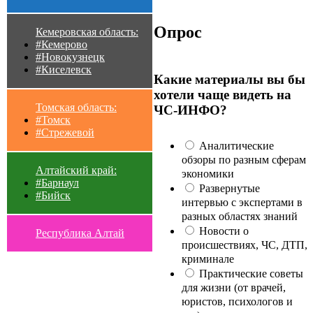
Опрос
Кемеровская область:
#Кемерово
#Новокузнецк
#Киселевск
Какие материалы вы бы
хотели чаще видеть на
Томская область:
ЧС-ИНФО?
#Томск
#Стрежевой
Аналитические
обзоры по разным сферам
Алтайский край:
экономики
#Барнаул
Развернутые
#Бийск
интервью с экспертами в
разных областях знаний
Новости о
Республика Алтай
происшествиях, ЧС, ДТП,
криминале
Практические советы
для жизни (от врачей,
юристов, психологов и