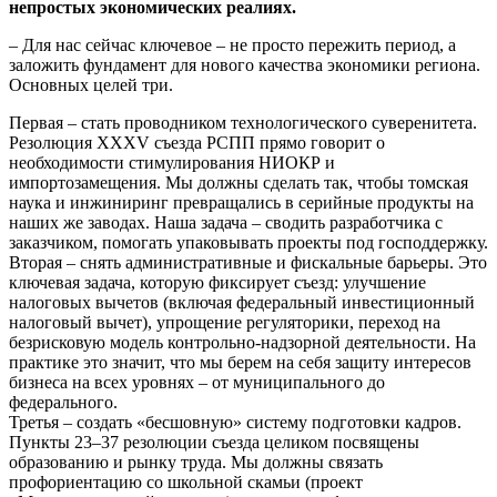
непростых экономических реалиях.
– Для нас сейчас ключевое – не просто пережить период, а
заложить фундамент для нового качества экономики региона.
Основных целей три.
Первая – стать проводником технологического суверенитета.
Резолюция XXXV съезда РСПП прямо говорит о
необходимости стимулирования НИОКР и
импортозамещения. Мы должны сделать так, чтобы томская
наука и инжиниринг превращались в серийные продукты на
наших же заводах. Наша задача – сводить разработчика с
заказчиком, помогать упаковывать проекты под господдержку.
Вторая – снять административные и фискальные барьеры. Это
ключевая задача, которую фиксирует съезд: улучшение
налоговых вычетов (включая федеральный инвестиционный
налоговый вычет), упрощение регуляторики, переход на
безрисковую модель контрольно-надзорной деятельности. На
практике это значит, что мы берем на себя защиту интересов
бизнеса на всех уровнях – от муниципального до
федерального.
Третья – создать «бесшовную» систему подготовки кадров.
Пункты 23–37 резолюции съезда целиком посвящены
образованию и рынку труда. Мы должны связать
профориентацию со школьной скамьи (проект