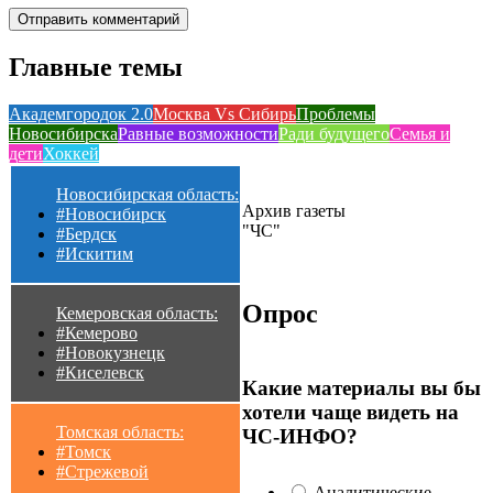
Главные темы
Академгородок 2.0
Москва Vs Сибирь
Проблемы
Новосибирска
Равные возможности
Ради будущего
Семья и
дети
Хоккей
Новосибирская область:
Архив газеты
#Новосибирск
"ЧС"
#Бердск
#Искитим
Опрос
Кемеровская область:
#Кемерово
#Новокузнецк
#Киселевск
Какие материалы вы бы
хотели чаще видеть на
Томская область:
ЧС-ИНФО?
#Томск
#Стрежевой
Аналитические