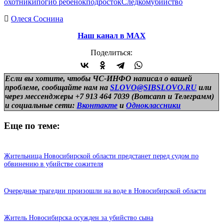
охотники
погиб ребенок
подросток
Следком
убийство
Олеся Соснина
Наш канал в МАХ
Поделиться:
Если вы хотите, чтобы ЧС-ИНФО написал о вашей
проблеме, сообщайте нам на
SLOVO@SIBSLOVO.RU
или
через мессенджеры +7 913 464 7039 (Вотсапп и Телеграмм)
и
социальные сети:
Вконтакте
и
Одноклассники
Еще по теме:
Жительница Новосибирской области предстанет перед судом по
обвинению в убийстве сожителя
Очередные трагедии произошли на воде в Новосибирской области
Житель Новосибирска осужден за убийство сына