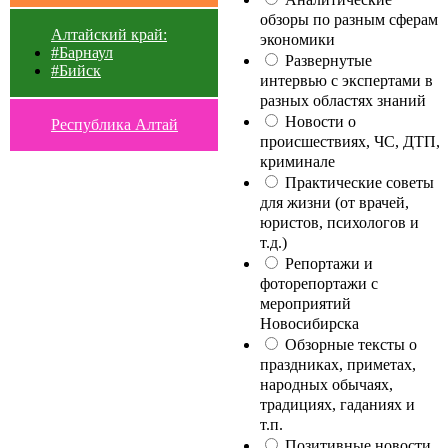
обзоры по разным сферам
Алтайский край:
экономики
#Барнаул
Развернутые
#Бийск
интервью с экспертами в
разных областях знаний
Новости о
Республика Алтай
происшествиях, ЧС, ДТП,
криминале
Практические советы
для жизни (от врачей,
юристов, психологов и
т.д.)
Репортажи и
фоторепортажи с
мероприятий
Новосибирска
Обзорные тексты о
праздниках, приметах,
народных обычаях,
традициях, гаданиях и
т.п.
Позитивные новости