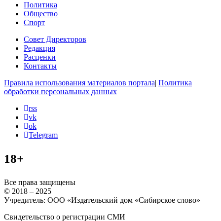
Политика
Общество
Спорт
Совет Директоров
Редакция
Расценки
Контакты
Правила использования материалов портала
|
Политика
обработки персональных данных
rss
vk
ok
Telegram
18+
Все права защищены
© 2018 – 2025
Учредитель: ООО «Издательский дом «Сибирское слово»
Свидетельство о регистрации СМИ