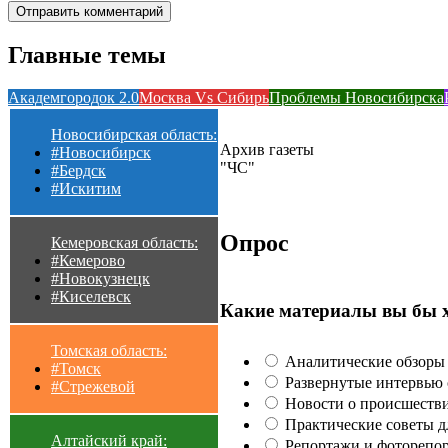
Главные темы
Академгородок 2.0
Москва Vs Сибирь
Проблемы Новосибирска
Новосибирская область:
Архив газеты
#Новосибирск
"ЧС"
#Бердск
#Искитим
Опрос
Кемеровская область:
#Кемерово
#Новокузнецк
#Киселевск
Какие материалы вы бы 
Томская область:
Аналитические обзоры 
#Томск
Развернутые интервью с
#Стрежевой
Новости о происшестви
Практические советы для
Алтайский край:
Репортажи и фоторепор