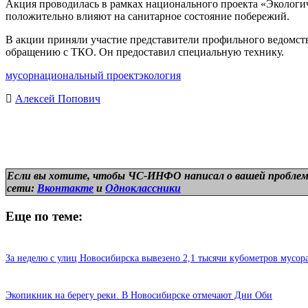
Акция проводилась в рамках национального проекта «Экологич
положительно влияют на санитарное состояние побережий.
В акции приняли участие представители профильного ведомств
обращению с ТКО. Он предоставил специальную технику.
мусор
национальный проект
экология
Алексей Попович
Если вы хотите, чтобы ЧС-ИНФО написал о вашей проблем
сети:
Вконтакте
и
Одноклассники
Еще по теме:
За неделю с улиц Новосибирска вывезено 2,1 тысячи кубометров мусор
Экопикник на берегу реки. В Новосибирске отмечают Дни Оби