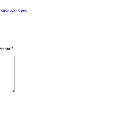
 сибирских рек
ечены
*