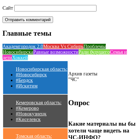
Сайт
Главные темы
Академгородок 2.0
Москва Vs Сибирь
Проблемы
Новосибирска
Равные возможности
Ради будущего
Семья и
дети
Хоккей
Новосибирская область:
Архив газеты
#Новосибирск
"ЧС"
#Бердск
#Искитим
Опрос
Кемеровская область:
#Кемерово
#Новокузнецк
#Киселевск
Какие материалы вы бы
хотели чаще видеть на
Томская область:
ЧС-ИНФО?