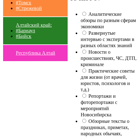
#Томск
#Стрежевой
Аналитические
обзоры по разным сферам
Алтайский край:
экономики
#Барнаул
Развернутые
#Бийск
интервью с экспертами в
разных областях знаний
Новости о
Республика Алтай
происшествиях, ЧС, ДТП,
криминале
Практические советы
для жизни (от врачей,
юристов, психологов и
т.д.)
Репортажи и
фоторепортажи с
мероприятий
Новосибирска
Обзорные тексты о
праздниках, приметах,
народных обычаях,