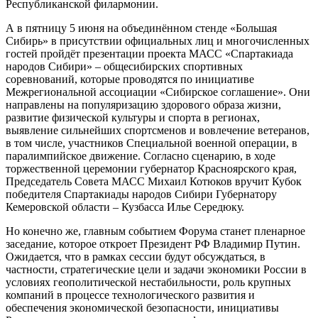
Республиканской филармонии.
А в пятницу 5 июня на объединённом стенде «Большая
Сибирь» в присутствии официальных лиц и многочисленных
гостей пройдёт презентации проекта МАСС «Спартакиада
народов Сибири» – общесибирских спортивных
соревнований, которые проводятся по инициативе
Межрегиональной ассоциации «Сибирское соглашение». Они
направлены на популяризацию здорового образа жизни,
развитие физической культуры и спорта в регионах,
выявление сильнейших спортсменов и вовлечение ветеранов,
в том числе, участников Специальной военной операции, в
паралимпийское движение. Согласно сценарию, в ходе
торжественной церемонии губернатор Красноярского края,
Председатель Совета МАСС Михаил Котюков вручит Кубок
победителя Спартакиады народов Сибири Губернатору
Кемеровской области – Кузбасса Илье Середюку.
Но конечно же, главным событием Форума станет пленарное
заседание, которое откроет Президент РФ Владимир Путин.
Ожидается, что в рамках сессии будут обсуждаться, в
частности, стратегические цели и задачи экономики России в
условиях геополитической нестабильности, роль крупных
компаний в процессе технологического развития и
обеспечения экономической безопасности, инициативы