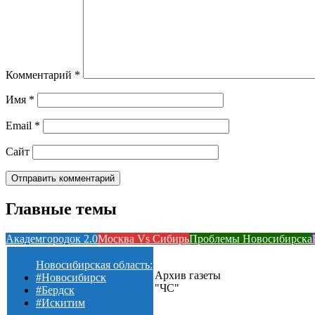
Комментарий
*
Имя
*
Email
*
Сайт
Главные темы
Академгородок 2.0
Москва Vs Сибирь
Проблемы Новосибирска
Новосибирская область:
Архив газеты
#Новосибирск
"ЧС"
#Бердск
#Искитим