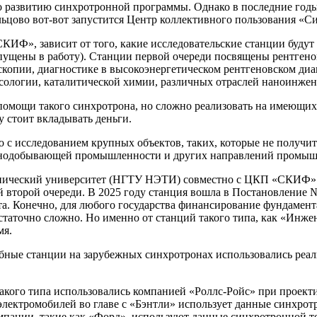
о развитию синхротронной программы. Однако в последние годы
ьцово вот-вот запустится Центр коллективного пользования «С
ИФ», зависит от того, какие исследовательские станции будут 
запущены в работу). Станции первой очереди посвящены рентген
скопии, диагностике в высокоэнергетическом рентгеновском ди
сологии, каталитической химии, различных отраслей наноинжен
 помощи такого синхротрона, но сложно реализовать на имеющих
у стоит вкладывать деньги.
с исследованием крупных объектов, таких, которые не получитс
горнодобывающей промышленности и других направлений промыш
ехнический университет (НГТУ НЭТИ) совместно с ЦКП «СКИФ»
й второй очереди. В 2025 году станция вошла в Постановление №
та. Конечно, для любого государства финансирование фундамент
таточно сложно. Но именно от станций такого типа, как «Инже
мя.
обные станции на зарубежных синхротронах использовались реа
такого типа использовались компанией «Роллс-Ройс» при проек
электромобилей во главе с «Бэнтли» использует данные синхрот
омпании, такие как «Форд», используют данные синхротронной 