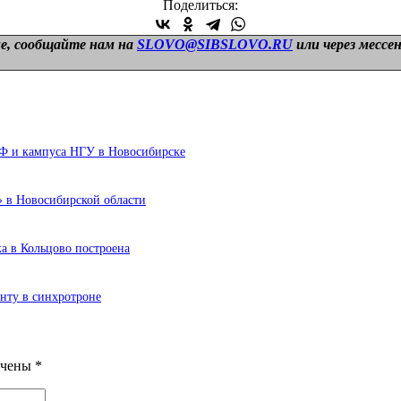
Поделиться:
е, сообщайте нам на
SLOVO@SIBSLOVO.RU
или через мессе
ИФ и кампуса НГУ в Новосибирске
 в Новосибирской области
а в Кольцово построена
енту в синхротроне
ечены
*