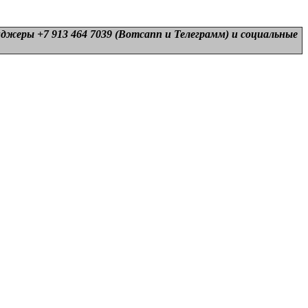
нджеры +7 913 464 7039 (Вотсапп и Телеграмм) и
социальные