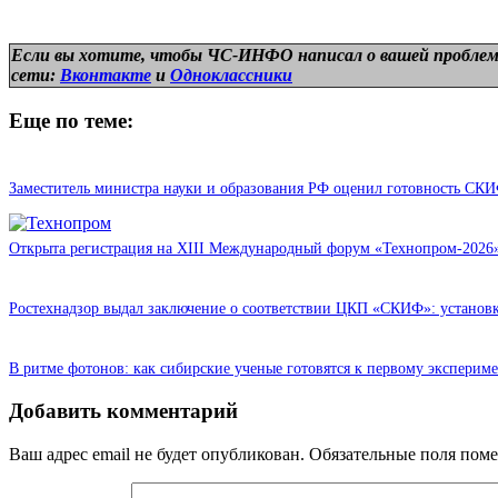
Если вы хотите, чтобы ЧС-ИНФО написал о вашей проблем
сети:
Вконтакте
и
Одноклассники
Еще по теме:
Заместитель министра науки и образования РФ оценил готовность СК
Открыта регистрация на XIII Международный форум «Технопром-2026»
Ростехнадзор выдал заключение о соответствии ЦКП «СКИФ»: установк
В ритме фотонов: как сибирские ученые готовятся к первому эксперим
Добавить комментарий
Ваш адрес email не будет опубликован.
Обязательные поля пом