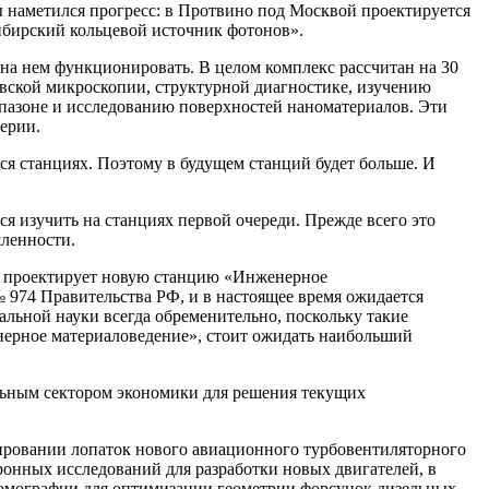
 наметился прогресс: в Протвино под Москвой проектируется
ибирский кольцевой источник фотонов».
на нем функционировать. В целом комплекс рассчитан на 30
овской микроскопии, структурной диагностике, изучению
апазоне и исследованию поверхностей наноматериалов. Эти
ерии.
ся станциях. Поэтому в будущем станций будет больше. И
я изучить на станциях первой очереди. Прежде всего это
ленности.
 проектирует новую станцию «Инженерное
 974 Правительства РФ, и в настоящее время ожидается
альной науки всегда обременительно, поскольку такие
нерное материаловедение», стоит ожидать наибольший
льным сектором экономики для решения текущих
тировании лопаток нового авиационного турбовентиляторного
ронных исследований для разработки новых двигателей, в
томографии для оптимизации геометрии форсунок дизельных