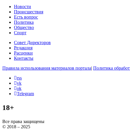
Новости
Происшествия
Есть вопрос
Политика
Общество
Спорт
Совет Директоров
Редакция
Расценки
Контакты
Правила использования материалов портала
|
Политика обработ
rss
vk
ok
Telegram
18+
Все права защищены
© 2018 – 2025