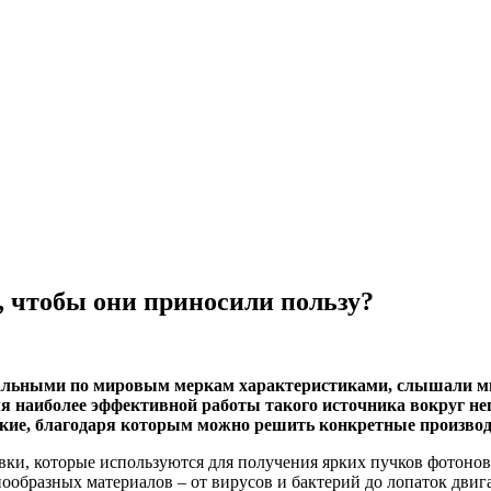
, чтобы они приносили пользу?
кальными по мировым меркам характеристиками, слышали мног
для наиболее эффективной работы такого источника вокруг н
такие, благодаря которым можно решить конкретные произв
вки, которые используются для получения ярких пучков фотонов
нообразных материалов – от вирусов и бактерий до лопаток дви