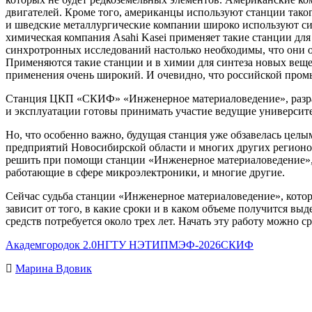
двигателей. Кроме того, американцы используют станции тако
и шведские металлургические компании широко используют си
химическая компания Asahi Kasei применяет такие станции для
синхротронных исследований настолько необходимы, что они 
Применяются такие станции и в химии для синтеза новых веще
применения очень широкий. И очевидно, что российской пром
Станция ЦКП «СКИФ» «Инженерное материаловедение», разраб
и эксплуатации готовы принимать участие ведущие университ
Но, что особенно важно, будущая станция уже обзавелась це
предприятий Новосибирской области и многих других регионо
решить при помощи станции «Инженерное материаловедение», 
работающие в сфере микроэлектроники, и многие другие.
Сейчас судьба станции «Инженерное материаловедение», кото
зависит от того, в какие сроки и в каком объеме получится вы
средств потребуется около трех лет. Начать эту работу можно с
Академгородок 2.0
НГТУ НЭТИ
ПМЭФ-2026
СКИФ
Марина Вдовик