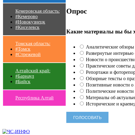
Опрос
Кемеровская область:
#Кемерово
#Новокузнецк
#Киселевск
Какие материалы вы бы 
Томская область:
Аналитические обзоры 
#Томск
Развернутые интервью с
#Стрежевой
Новости о происшестви
Практические советы для
Алтайский край:
Репортажи и фоторепор
#Барнаул
Обзорные тексты о праз
#Бийск
Позитивные новости о п
Политические новости 
Материалы об актуальн
Республика Алтай
Исторические и краеве