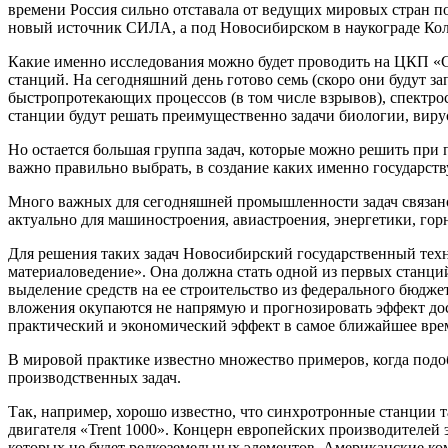
времени Россия сильно отставала от ведущих мировых стран п
новый источник СИЛА, а под Новосибирском в наукограде Кол
Какие именно исследования можно будет проводить на ЦКП «СК
станций. На сегодняшний день готово семь (скоро они будут 
быстропротекающих процессов (в том числе взрывов), спектро
станции будут решать преимущественно задачи биологии, виру
Но остается большая группа задач, которые можно решить при
важно правильно выбрать, в создание каких именно государств
Много важных для сегодняшней промышленности задач связано 
актуально для машиностроения, авиастроения, энергетики, 
Для решения таких задач Новосибирский государственный т
материаловедение». Она должна стать одной из первых станци
выделение средств на ее строительство из федерального бюдже
вложения окупаются не напрямую и прогнозировать эффект дос
практический и экономический эффект в самое ближайшее вре
В мировой практике известно множество примеров, когда под
производственных задач.
Так, например, хорошо известно, что синхротронные станции 
двигателя «Trent 1000». Концерн европейских производителей 
которых не будет редкоземельных элементов. Американские к