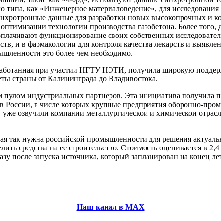
го типа, как «Инженерное материаловедение», для исследования
нхротронные данные для разработки новых высокопрочных и ко
 оптимизации технологии производства газобетона. Более того, 
оплачивают функционирование своих собственных исследовател
ств, и в фармакологии для контроля качества лекарств и выявл
ышленности это более чем необходимо.
отанная при участии НГТУ НЭТИ, получила широкую поддержку
еты страны от Калининграда до Владивостока.
лым пулом индустриальных партнеров. Эта инициатива получил
в России, в числе которых крупные предприятия оборонно-пром
уже озвучили компании металлургической и химической отрасл
рая так нужна российской промышленности для решения актуаль
делить средства на ее строительство. Стоимость оценивается в 2
разу после запуска источника, который запланирован на конец лет
Наш канал в МАХ