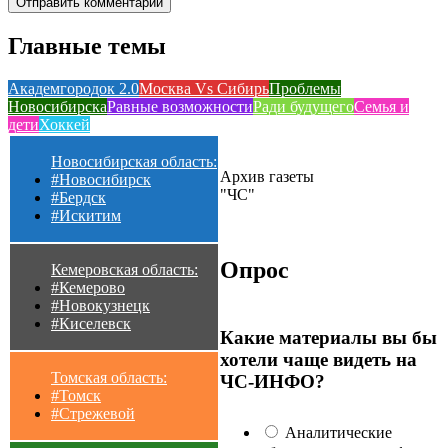
Главные темы
Академгородок 2.0
Москва Vs Сибирь
Проблемы
Новосибирска
Равные возможности
Ради будущего
Семья и
дети
Хоккей
Новосибирская область:
Архив газеты
#Новосибирск
"ЧС"
#Бердск
#Искитим
Опрос
Кемеровская область:
#Кемерово
#Новокузнецк
#Киселевск
Какие материалы вы бы
хотели чаще видеть на
Томская область:
ЧС-ИНФО?
#Томск
#Стрежевой
Аналитические