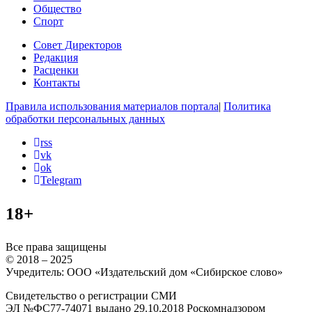
Общество
Спорт
Совет Директоров
Редакция
Расценки
Контакты
Правила использования материалов портала
|
Политика
обработки персональных данных
rss
vk
ok
Telegram
18+
Все права защищены
© 2018 – 2025
Учредитель: ООО «Издательский дом «Сибирское слово»
Свидетельство о регистрации СМИ
ЭЛ №ФС77-74071 выдано 29.10.2018 Роскомнадзором