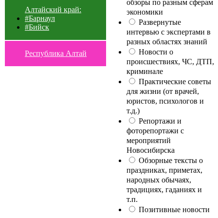
обзоры по разным сферам
Алтайский край:
экономики
#Барнаул
Развернутые
#Бийск
интервью с экспертами в
разных областях знаний
Новости о
Республика Алтай
происшествиях, ЧС, ДТП,
криминале
Практические советы
для жизни (от врачей,
юристов, психологов и
т.д.)
Репортажи и
фоторепортажи с
мероприятий
Новосибирска
Обзорные тексты о
праздниках, приметах,
народных обычаях,
традициях, гаданиях и
т.п.
Позитивные новости