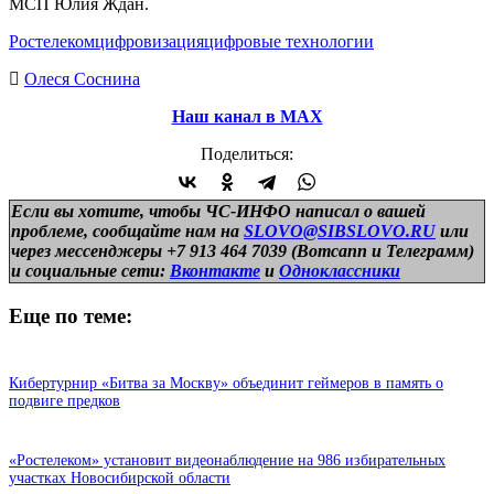
МСП Юлия Ждан.
Ростелеком
цифровизация
цифровые технологии
Олеся Соснина
Наш канал в МАХ
Поделиться:
Если вы хотите, чтобы ЧС-ИНФО написал о вашей
проблеме, сообщайте нам на
SLOVO@SIBSLOVO.RU
или
через мессенджеры +7 913 464 7039 (Вотсапп и Телеграмм)
и
социальные сети:
Вконтакте
и
Одноклассники
Еще по теме:
Кибертурнир «Битва за Москву» объединит геймеров в память о
подвиге предков
«Ростелеком» установит видеонаблюдение на 986 избирательных
участках Новосибирской области