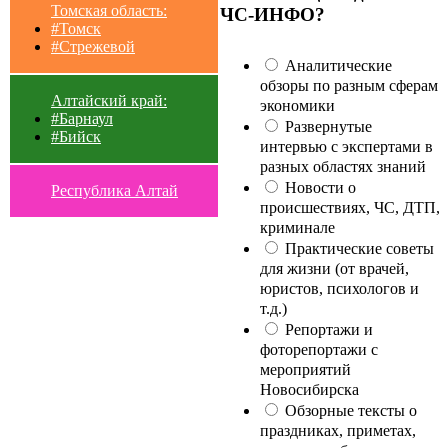
Томская область:
ЧС-ИНФО?
#Томск
#Стрежевой
Аналитические
обзоры по разным сферам
Алтайский край:
экономики
#Барнаул
Развернутые
#Бийск
интервью с экспертами в
разных областях знаний
Новости о
Республика Алтай
происшествиях, ЧС, ДТП,
криминале
Практические советы
для жизни (от врачей,
юристов, психологов и
т.д.)
Репортажи и
фоторепортажи с
мероприятий
Новосибирска
Обзорные тексты о
праздниках, приметах,