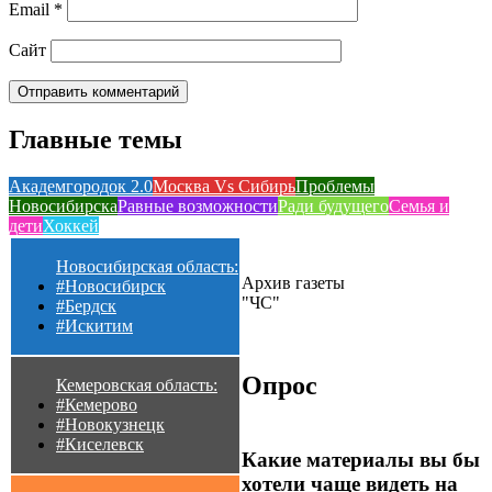
Email
*
Сайт
Главные темы
Академгородок 2.0
Москва Vs Сибирь
Проблемы
Новосибирска
Равные возможности
Ради будущего
Семья и
дети
Хоккей
Новосибирская область:
Архив газеты
#Новосибирск
"ЧС"
#Бердск
#Искитим
Опрос
Кемеровская область:
#Кемерово
#Новокузнецк
#Киселевск
Какие материалы вы бы
хотели чаще видеть на