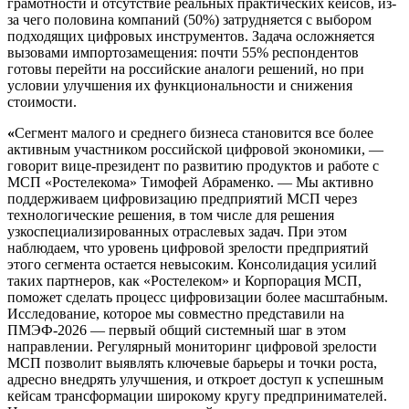
грамотности и отсутствие реальных практических кейсов, из-
за чего половина компаний (50%) затрудняется с выбором
подходящих цифровых инструментов. Задача осложняется
вызовами импортозамещения: почти 55% респондентов
готовы перейти на российские аналоги решений, но при
условии улучшения их функциональности и снижения
стоимости.
«
Сегмент малого и среднего бизнеса становится все более
активным участником российской цифровой экономики, —
говорит вице-президент по развитию продуктов и работе с
МСП «Ростелекома» Тимофей Абраменко. — Мы активно
поддерживаем цифровизацию предприятий МСП через
технологические решения, в том числе для решения
узкоспециализированных отраслевых задач. При этом
наблюдаем, что уровень цифровой зрелости предприятий
этого сегмента остается невысоким. Консолидация усилий
таких партнеров, как «Ростелеком» и Корпорация МСП,
поможет сделать процесс цифровизации более масштабным.
Исследование, которое мы совместно представили на
ПМЭФ-2026 — первый общий системный шаг в этом
направлении. Регулярный мониторинг цифровой зрелости
МСП позволит выявлять ключевые барьеры и точки роста,
адресно внедрять улучшения, и откроет доступ к успешным
кейсам трансформации широкому кругу предпринимателей.