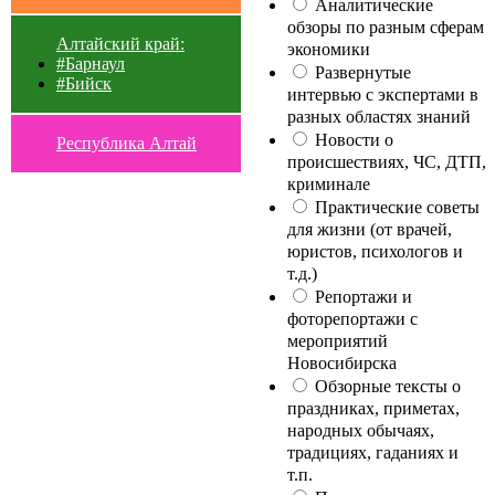
Аналитические
обзоры по разным сферам
Алтайский край:
экономики
#Барнаул
Развернутые
#Бийск
интервью с экспертами в
разных областях знаний
Новости о
Республика Алтай
происшествиях, ЧС, ДТП,
криминале
Практические советы
для жизни (от врачей,
юристов, психологов и
т.д.)
Репортажи и
фоторепортажи с
мероприятий
Новосибирска
Обзорные тексты о
праздниках, приметах,
народных обычаях,
традициях, гаданиях и
т.п.