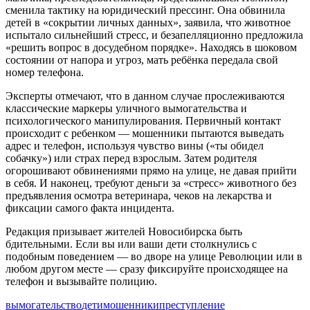
сменила тактику на юридический прессинг. Она обвинила
детей в «сокрытии личных данных», заявила, что животное
испытало сильнейший стресс, и безапелляционно предложила
«решить вопрос в досудебном порядке». Находясь в шоковом
состоянии от напора и угроз, мать ребёнка передала свой
номер телефона.
Эксперты отмечают, что в данном случае прослеживаются
классические маркеры уличного вымогательства и
психологического манипулирования. Первичный контакт
происходит с ребенком — мошенники пытаются выведать
адрес и телефон, используя чувство вины («ты обидел
собачку») или страх перед взрослым. Затем родителя
огорошивают обвинениями прямо на улице, не давая прийти
в себя. И наконец, требуют деньги за «стресс» животного без
предъявления осмотра ветеринара, чеков на лекарства и
фиксации самого факта инцидента.
Редакция призывает жителей Новосибирска быть
бдительными. Если вы или ваши дети столкнулись с
подобным поведением — во дворе на улице Революции или в
любом другом месте — сразу фиксируйте происходящее на
телефон и вызывайте полицию.
вымогательство
дети
мошенники
преступление