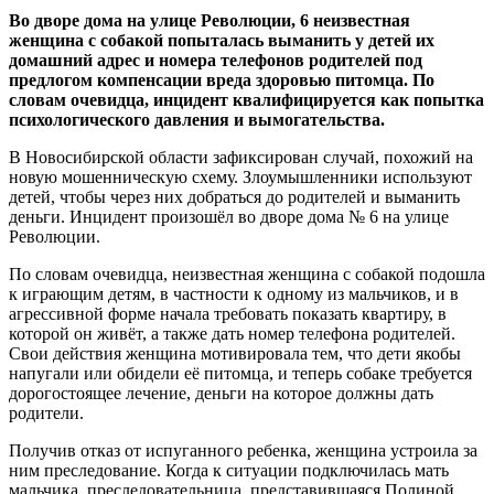
Во дворе дома на улице Революции, 6 неизвестная
женщина с собакой попыталась выманить у детей их
домашний адрес и номера телефонов родителей под
предлогом компенсации вреда здоровью питомца. По
словам очевидца, инцидент квалифицируется как попытка
психологического давления и вымогательства.
В Новосибирской области зафиксирован случай, похожий на
новую мошенническую схему. Злоумышленники используют
детей, чтобы через них добраться до родителей и выманить
деньги. Инцидент произошёл во дворе дома № 6 на улице
Революции.
По словам очевидца, неизвестная женщина с собакой подошла
к играющим детям, в частности к одному из мальчиков, и в
агрессивной форме начала требовать показать квартиру, в
которой он живёт, а также дать номер телефона родителей.
Свои действия женщина мотивировала тем, что дети якобы
напугали или обидели её питомца, и теперь собаке требуется
дорогостоящее лечение, деньги на которое должны дать
родители.
Получив отказ от испуганного ребенка, женщина устроила за
ним преследование. Когда к ситуации подключилась мать
мальчика, преследовательница, представившаяся Полиной,