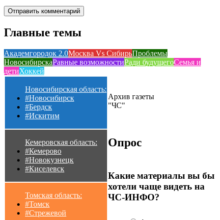
Главные темы
Академгородок 2.0
Москва Vs Сибирь
Проблемы
Новосибирска
Равные возможности
Ради будущего
Семья и
дети
Хоккей
Новосибирская область:
Архив газеты
#Новосибирск
"ЧС"
#Бердск
#Искитим
Опрос
Кемеровская область:
#Кемерово
#Новокузнецк
#Киселевск
Какие материалы вы бы
хотели чаще видеть на
Томская область:
ЧС-ИНФО?
#Томск
#Стрежевой