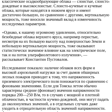
классические осадкообразующие облака — слоистые, слоисто-
дождевые и высокослоистые. Слоисто-кучевые и кучевые
облака, которые находятся в нижнем ярусе и имеют
достаточно большую, по сравнению с другими, вертикальную
мощность, тоже вносили значимый вклад в изменчивость
исследуемых параметров.
«Однако, к нашему огромному удивлению, относительно
безобидные облака верхнего яруса, например перистые,
несмотря на их большую высоту над поверхностью Земли и
небольшую вертикальную мощность, тоже оказывают
статистически значимое влияние как на электрическое поле,
так и на поток ультрафиолетового излучения», —
рассказывает Константин Пустовалов.
Исследование показало: наличие облаков всех форм и
высокой аэрозольной нагрузки за счет дымов обширных
лесных пожаров приводит к тому, что напряженность
приземного электрического поля понижается по сравнению с
фоновыми значениями. Если для Томска летом обычно
характерны средние (фоновые) значения напряженности
порядка 200—250 В/м, то в случаях с мощной и плотной
облачностью, в частности кучево-дождевой, они могут падать
до околонулевых значений, а в отдельных случаях даже
уходить в отрицательную область значений напряженности.