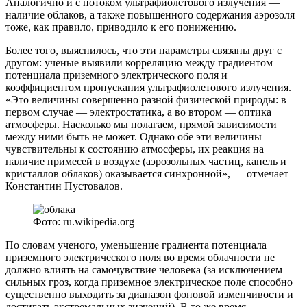
Аналогично и с потоком ультрафиолетового излучения —
наличие облаков, а также повышенного содержания аэрозоля
тоже, как правило, приводило к его понижению.
Более того, выяснилось, что эти параметры связаны друг с
другом: ученые выявили корреляцию между градиентом
потенциала приземного электрического поля и
коэффициентом пропускания ультрафиолетового излучения.
«Это величины совершенно разной физической природы: в
первом случае — электростатика, а во втором — оптика
атмосферы. Насколько мы полагаем, прямой зависимости
между ними быть не может. Однако обе эти величины
чувствительны к состоянию атмосферы, их реакция на
наличие примесей в воздухе (аэрозольных частиц, капель и
кристаллов облаков) оказывается синхронной», — отмечает
Константин Пустовалов.
Фото: ru.wikipedia.org
По словам ученого, уменьшение градиента потенциала
приземного электрического поля во время облачности не
должно влиять на самочувствие человека (за исключением
сильных гроз, когда приземное электрическое поле способно
существенно выходить за диапазон фоновой изменчивости и
достигать экстремальных значений). В то же время