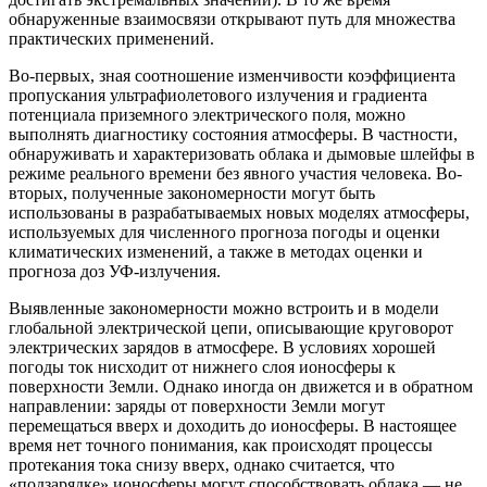
обнаруженные взаимосвязи открывают путь для множества
практических применений.
Во-первых, зная соотношение изменчивости коэффициента
пропускания ультрафиолетового излучения и градиента
потенциала приземного электрического поля, можно
выполнять диагностику состояния атмосферы. В частности,
обнаруживать и характеризовать облака и дымовые шлейфы в
режиме реального времени без явного участия человека. Во-
вторых, полученные закономерности могут быть
использованы в разрабатываемых новых моделях атмосферы,
используемых для численного прогноза погоды и оценки
климатических изменений, а также в методах оценки и
прогноза доз УФ-излучения.
Выявленные закономерности можно встроить и в модели
глобальной электрической цепи, описывающие круговорот
электрических зарядов в атмосфере. В условиях хорошей
погоды ток нисходит от нижнего слоя ионосферы к
поверхности Земли. Однако иногда он движется и в обратном
направлении: заряды от поверхности Земли могут
перемещаться вверх и доходить до ионосферы. В настоящее
время нет точного понимания, как происходят процессы
протекания тока снизу вверх, однако считается, что
«подзарядке» ионосферы могут способствовать облака — не