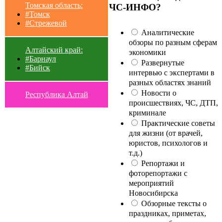
Томская область:
ЧС-ИНФО?
#Томск
#Стрежевой
Аналитические
обзоры по разным сферам
Алтайский край:
экономики
#Барнаул
Развернутые
#Бийск
интервью с экспертами в
разных областях знаний
Новости о
Республика Алтай
происшествиях, ЧС, ДТП,
криминале
Практические советы
для жизни (от врачей,
юристов, психологов и
т.д.)
Репортажи и
фоторепортажи с
мероприятий
Новосибирска
Обзорные тексты о
праздниках, приметах,