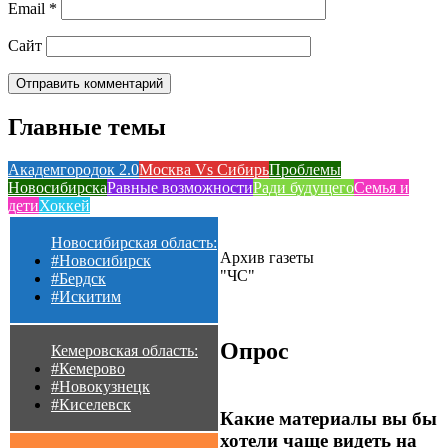
Email
*
Сайт
Главные темы
Академгородок 2.0
Москва Vs Сибирь
Проблемы
Новосибирска
Равные возможности
Ради будущего
Семья и
дети
Хоккей
Новосибирская область:
Архив газеты
#Новосибирск
"ЧС"
#Бердск
#Искитим
Опрос
Кемеровская область:
#Кемерово
#Новокузнецк
#Киселевск
Какие материалы вы бы
хотели чаще видеть на