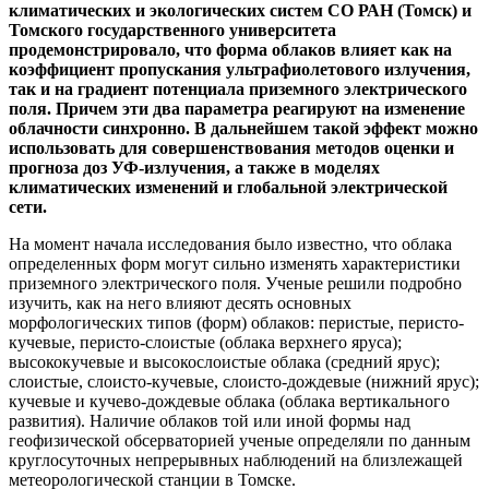
климатических и экологических систем СО РАН (Томск) и
Томского государственного университета
продемонстрировало, что форма облаков влияет как на
коэффициент пропускания ультрафиолетового излучения,
так и на градиент потенциала приземного электрического
поля. Причем эти два параметра реагируют на изменение
облачности синхронно. В дальнейшем такой эффект можно
использовать для совершенствования методов оценки и
прогноза доз УФ-излучения, а также в моделях
климатических изменений и глобальной электрической
сети.
На момент начала исследования было известно, что облака
определенных форм могут сильно изменять характеристики
приземного электрического поля. Ученые решили подробно
изучить, как на него влияют десять основных
морфологических типов (форм) облаков: перистые, перисто-
кучевые, перисто-слоистые (облака верхнего яруса);
высококучевые и высокослоистые облака (средний ярус);
слоистые, слоисто-кучевые, слоисто-дождевые (нижний ярус);
кучевые и кучево-дождевые облака (облака вертикального
развития). Наличие облаков той или иной формы над
геофизической обсерваторией ученые определяли по данным
круглосуточных непрерывных наблюдений на близлежащей
метеорологической станции в Томске.