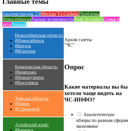
Главные темы
Академгородок 2.0
Москва Vs Сибирь
Проблемы
Новосибирска
Равные возможности
Ради будущего
Семья и
дети
Хоккей
Новосибирская область:
Архив газеты
#Новосибирск
"ЧС"
#Бердск
#Искитим
Опрос
Кемеровская область:
#Кемерово
#Новокузнецк
#Киселевск
Какие материалы вы бы
хотели чаще видеть на
Томская область:
ЧС-ИНФО?
#Томск
#Стрежевой
Аналитические
обзоры по разным сферам
Алтайский край:
экономики
#Барнаул