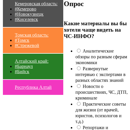
Опрос
Кемеровская область:
#Кемерово
#Новокузнецк
#Киселевск
Какие материалы вы бы
хотели чаще видеть на
Томская область:
ЧС-ИНФО?
#Томск
#Стрежевой
Аналитические
обзоры по разным сферам
Алтайский край:
экономики
#Барнаул
Развернутые
#Бийск
интервью с экспертами в
разных областях знаний
Новости о
Республика Алтай
происшествиях, ЧС, ДТП,
криминале
Практические советы
для жизни (от врачей,
юристов, психологов и
т.д.)
Репортажи и