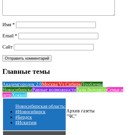
Имя
*
Email
*
Сайт
Главные темы
Академгородок 2.0
Москва Vs Сибирь
Проблемы
Новосибирска
Равные возможности
Ради будущего
Семья и
дети
Хоккей
Новосибирская область:
Архив газеты
#Новосибирск
"ЧС"
#Бердск
#Искитим