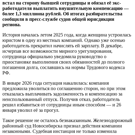
встал на сторону бывшей сотрудницы и обязал её экс-
работодателя выплатить внушительную компенсацию —
более 1,3 миллиона рублей. Об итогах разбирательства
сообщили в пресс-службе судов общей юрисдикции
региона.
История началась летом 2025 года, когда женщина устроилась
юристом в одну из местных компаний. Однако уже осенью
работодатель прекратил начислять ей зарплату. В декабре,
исчерпав все возможности мирного урегулирования,
сотрудница официально уведомила руководство о
приостановке выполнения своих обязанностей до полного
погашения долга, сославшись на нормы Трудового кодекса
РФ.
В январе 2026 года ситуация накалилась: компания
предложила уволиться по соглашению сторон, но при этом
отказалась выплачивать задолженность и компенсацию за
неиспользованный отпуск. Получив отказ, работодатель
решил избавиться от сотрудницы иным способом — и 26
января уволил её за прогул.
Такое решение не осталось безнаказанным. Железнодорожный
районный суд Новосибирска признал действия компании
незаконными. Судебная инстанция не только изменила